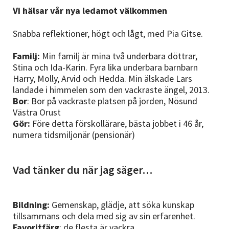
Nyheter
Vi hälsar vår nya ledamot välkommen
Avdelningar
Snabba reflektioner, högt och lågt, med Pia Gitse.
Familj:
Min familj är mina två underbara döttrar,
Stina och Ida-Karin. Fyra lika underbara barnbarn
Lyssna
Harry, Molly, Arvid och Hedda. Min älskade Lars
landade i himmelen som den vackraste ängel, 2013.
Bor
:
Bor på vackraste platsen på jorden, Nösund
Västra Orust
Gör:
Före detta förskollärare, bästa jobbet i 46 år,
numera tidsmiljonär (pensionär)
Vad tänker du när jag säger…
Bildning:
Gemenskap, glädje, att söka kunskap
tillsammans och dela med sig av sin erfarenhet.
Favoritfärg
: de flesta är vackra.