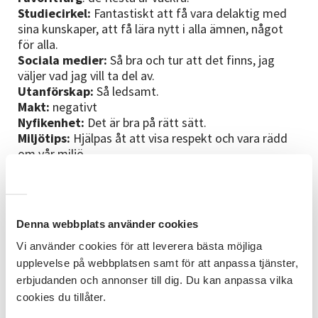
Studiecirkel:
Fantastiskt att få vara delaktig med
sina kunskaper, att få lära nytt i alla ämnen, något
för alla.
Sociala medier:
Så bra och tur att det finns, jag
väljer vad jag vill ta del av.
Utanförskap:
Så ledsamt.
Makt:
negativt
Nyfikenhet:
Det är bra på rätt sätt.
Miljötips:
Hjälpas åt att visa respekt och vara rädd
om vår miljö.
Boktips:
Tycker om att läsa, nu senast
Lektioner i
Kemi
Mitt ordspråk:
”Lev här och nu, ta vara på varje dag
med glädje och ta inget för givet…”
Denna webbplats använder cookies
Vi använder cookies för att leverera bästa möjliga
upplevelse på webbplatsen samt för att anpassa tjänster,
erbjudanden och annonser till dig. Du kan anpassa vilka
cookies du tillåter.