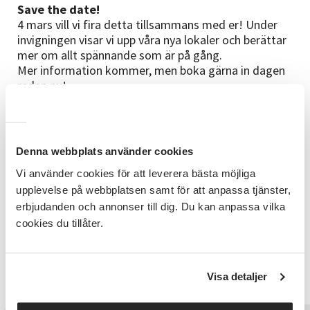
Save the date!
4 mars vill vi fira detta tillsammans med er! Under
invigningen visar vi upp våra nya lokaler och berättar
mer om allt spännande som är på gång.
Mer information kommer, men boka gärna in dagen
redan nu!
Tack för att ni är en del av vår gemenskap – vi ses på
Järnvägsgatan 24!
Denna webbplats använder cookies
Vi använder cookies för att leverera bästa möjliga
upplevelse på webbplatsen samt för att anpassa tjänster,
erbjudanden och annonser till dig. Du kan anpassa vilka
cookies du tillåter.
Verksamhetsutvecklare Ale Lilla Edet
Lola Stenson
Visa detaljer