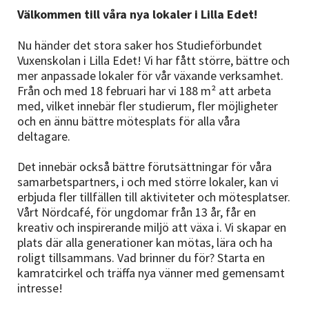
Nyheter
Välkommen till våra nya lokaler i Lilla Edet!
Avdelningar
Nu händer det stora saker hos Studieförbundet
Vuxenskolan i Lilla Edet! Vi har fått större, bättre och
mer anpassade lokaler för vår växande verksamhet.
Från och med 18 februari har vi 188 m² att arbeta
Lyssna
med, vilket innebär fler studierum, fler möjligheter
och en ännu bättre mötesplats för alla våra
deltagare.
Det innebär också bättre förutsättningar för våra
samarbetspartners, i och med större lokaler, kan vi
erbjuda fler tillfällen till aktiviteter och mötesplatser.
Vårt Nördcafé, för ungdomar från 13 år, får en
kreativ och inspirerande miljö att växa i. Vi skapar en
plats där alla generationer kan mötas, lära och ha
roligt tillsammans. Vad brinner du för? Starta en
kamratcirkel och träffa nya vänner med gemensamt
intresse!