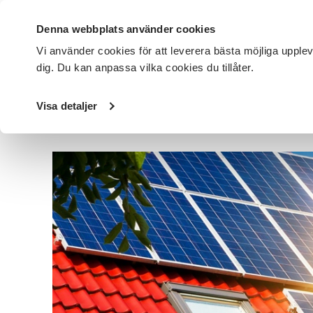
Denna webbplats använder cookies
Vi använder cookies för att leverera bästa möjliga upple
dig. Du kan anpassa vilka cookies du tillåter.
DET HÄR GÖR VI
FÖR DIG SOM
SÖK KURSER OCH EVENE
Visa detaljer
Startsida
/
Avdelningar
/
SV Väst
/
Nyheter
/
Solceller - 