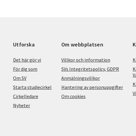
Utforska
Om webbplatsen
K
Det här gör vi
Villkor och information
K
För dig som
SVs Integritetspolicy, GDPR
K
V
Om SV
Anmälningsvillkor
K
Starta studiecirkel
Hantering av personuppgifter
V
Cirkelledare
Om cookies
Nyheter