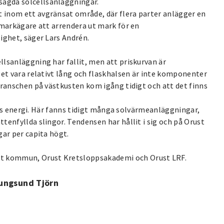
ägda solcellsanläggningar.
 inom ett avgränsat område, där flera parter anlägger en
 markägare att arrendera ut mark för en
ighet, säger Lars Andrén.
lsanläggning har fallit, men att priskurvan är
get vara relativt lång och flaskhalsen är inte komponenter
branschen på västkusten kom igång tidigt och att det finns
lens energi. Här fanns tidigt många solvärmeanläggningar,
tenfyllda slingor. Tendensen har hållit i sig och på Orust
gar per capita högt.
t kommun, Orust Kretsloppsakademi och Orust LRF.
ungsund Tjörn