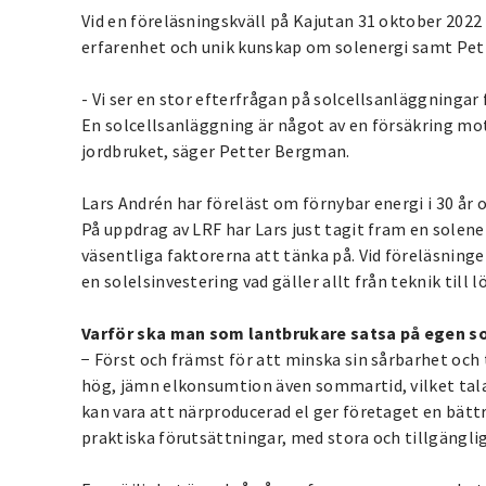
Vid en föreläsningskväll på Kajutan 31 oktober 202
erfarenhet och unik kunskap om solenergi samt Pet
- Vi ser en stor efterfrågan på solcellsanläggninga
En solcellsanläggning är något av en försäkring mot
jordbruket, säger Petter Bergman.
Lars Andrén har föreläst om förnybar energi i 30 å
På uppdrag av LRF har Lars just tagit fram en solen
väsentliga faktorerna att tänka på. Vid föreläsning
en solelsinvestering vad gäller allt från teknik till
Varför ska man som lantbrukare satsa på egen s
− Först och främst för att minska sin sårbarhet och 
hög, jämn elkonsumtion även sommartid, vilket talar
kan vara att närproducerad el ger företaget en bätt
praktiska förutsättningar, med stora och tillgänglig