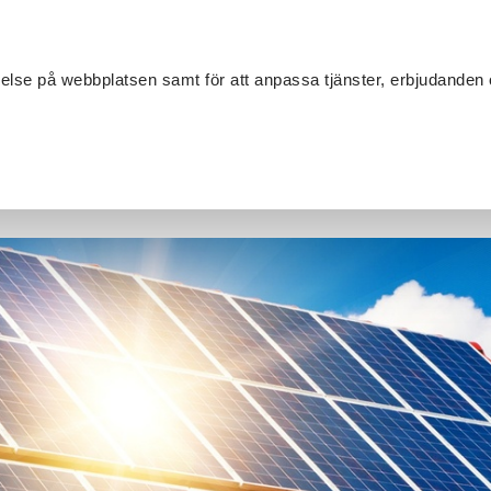
Sök
velse på webbplatsen samt för att anpassa tjänster, erbjudanden 
Om SV
Sta
MANG
en lysande historia!