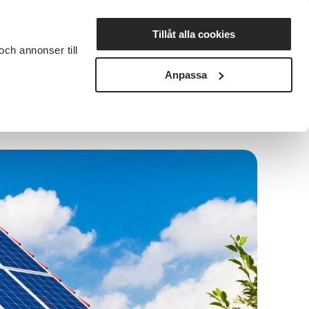
Lyssna
Tillåt alla cookies
och annonser till
rta studiecirkel
Cirkelledare
Nyheter
Avdelningar
Anpassa