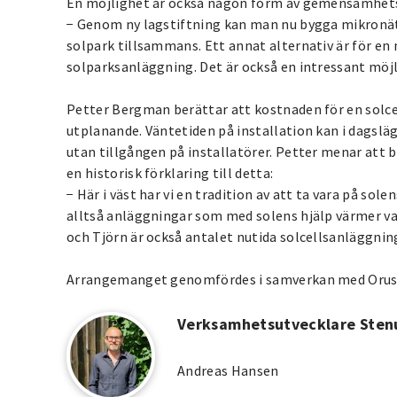
En möjlighet är också någon form av gemensamhets
− Genom ny lagstiftning kan man nu bygga mikronät
solpark tillsammans. Ett annat alternativ är för en
solparksanläggning. Det är också en intressant möjl
Petter Bergman berättar att kostnaden för en solcel
utplanande. Väntetiden på installation kan i dagslä
utan tillgången på installatörer. Petter menar att 
en historisk förklaring till detta:
− Här i väst har vi en tradition av att ta vara på so
alltså anläggningar som med solens hjälp värmer vat
och Tjörn är också antalet nutida solcellsanläggnin
Arrangemanget genomfördes i samverkan med Orus
Verksamhetsutvecklare Sten
Andreas Hansen