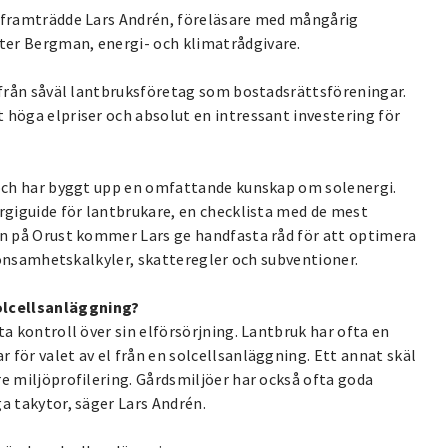
2 framträdde Lars Andrén, föreläsare med mångårig
ter Bergman, energi- och klimatrådgivare.
r från såväl lantbruksföretag som bostadsrättsföreningar.
 höga elpriser och absolut en intressant investering för
r och har byggt upp en omfattande kunskap om solenergi.
ergiguide för lantbrukare, en checklista med de mest
en på Orust kommer Lars ge handfasta råd för att optimera
 lönsamhetskalkyler, skatteregler och subventioner.
olcellsanläggning?
ta kontroll över sin elförsörjning. Lantbruk har ofta en
 för valet av el från en solcellsanläggning. Ett annat skäl
re miljöprofilering. Gårdsmiljöer har också ofta goda
a takytor, säger Lars Andrén.