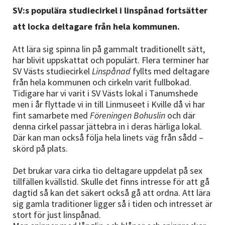
Nyheter
SV:s populära studiecirkel i linspånad fortsätter
att locka deltagare från hela kommunen.
Avdelningar
Att lära sig spinna lin på gammalt traditionellt sätt,
har blivit uppskattat och populärt. Flera terminer har
SV Västs studiecirkel
Linspånad
fyllts med deltagare
Lyssna
från hela kommunen och cirkeln varit fullbokad.
Tidigare har vi varit i SV Västs lokal i Tanumshede
men i år flyttade vi in till Linmuseet i Kville då vi har
fint samarbete med
Föreningen Bohuslin
och där
denna cirkel passar jättebra in i deras härliga lokal.
Där kan man också följa hela linets väg från sådd –
skörd på plats.
Det brukar vara cirka tio deltagare uppdelat på sex
tillfällen kvällstid. Skulle det finns intresse för att gå
dagtid så kan det säkert också gå att ordna. Att lära
sig gamla traditioner ligger så i tiden och intresset är
stort för just linspånad.