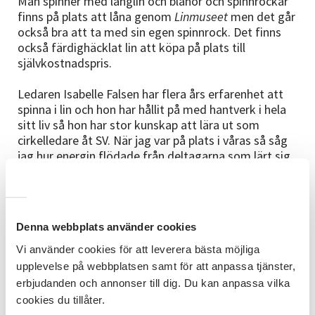
Man spinner med långlin och blånor och spinnrockar
finns på plats att låna genom
Linmuseet
men det går
också bra att ta med sin egen spinnrock. Det finns
också färdighäcklat lin att köpa på plats till
självkostnadspris.
Ledaren Isabelle Falsen har flera års erfarenhet att
spinna i lin och hon har hållit på med hantverk i hela
sitt liv så hon har stor kunskap att lära ut som
cirkelledare åt SV. När jag var på plats i våras så såg
jag hur energin flödade från deltagarna som lärt sig
massor om att spinna sitt lin. En fantastisk
möjlighet att hänga på för flera varje termin.
Nu är vårens cirkel avslutad men finns ny chans att
anmäla sig till hösten igen med start i september.
Denna webbplats använder cookies
14/9 Tanum kl. 17:00
Kom igång med linspånad
läs
Vi använder cookies för att leverera bästa möjliga
mer på sv.se/vast
upplevelse på webbplatsen samt för att anpassa tjänster,
erbjudanden och annonser till dig. Du kan anpassa vilka
cookies du tillåter.