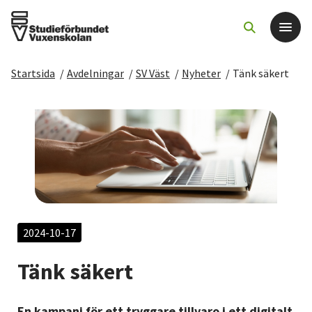
Startsida
/
Avdelningar
/
SV Väst
/
Nyheter
/
Tänk säkert
Det här gör vi
För dig som
Sök kurser och evenemang
Om SV
2024-10-17
Starta studiecirkel
Tänk säkert
Cirkelledare
En kampanj för ett tryggare tillvaro i ett digitalt