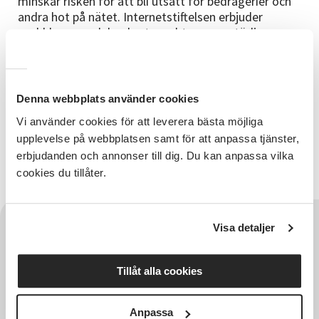
minskar risken för att bli utsatt för bedrägerier och
andra hot på nätet. Internetstiftelsen erbjuder
snabbkurser och konkreta verktyg som stödjer
säkerheten i den digitala vardagen.
På sidan finns guider för säkrare lösenordshantering,
skydd mot nätfiske och tips om hur man identifierar
bedrägerier. Dessutom erbjuds utbildningar, artiklar
Denna webbplats använder cookies
och resurser som stödjer både privatpersoner och
Vi använder cookies för att leverera bästa möjliga
organisationer att navigera säkert i den digitala
upplevelse på webbplatsen samt för att anpassa tjänster,
miljön.
erbjudanden och annonser till dig. Du kan anpassa vilka
Läs mer på:
Tänk Säkert
cookies du tillåter.
Visa detaljer
Tillåt alla cookies
Anpassa