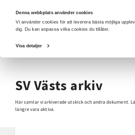
Denna webbplats använder cookies
Vi använder cookies för att leverera bästa möjliga upple
dig. Du kan anpassa vilka cookies du tillåter.
DET HÄR GÖR VI
FÖR DIG SOM
SÖK KURSER OCH EVENE
Visa detaljer
Startsida
/
Avdelningar
/
SV Väst
/
SV Västs arkiv
SV Västs arkiv
Här samlar vi arkiverade utskick och andra dokument. L
längre vara aktiva.