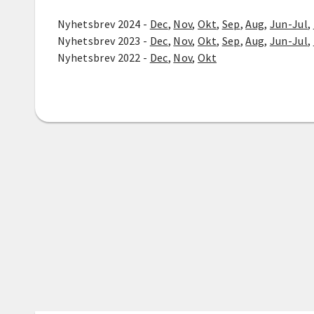
Nyhetsbrev 2024 -
Dec
,
Nov
,
Okt
,
Sep
,
Aug
,
Jun-Jul
,
Nyhetsbrev 2023 -
Dec
,
Nov
,
Okt
,
Sep
,
Aug
,
Jun-Jul
,
Nyhetsbrev 2022 -
Dec
,
Nov
,
Okt