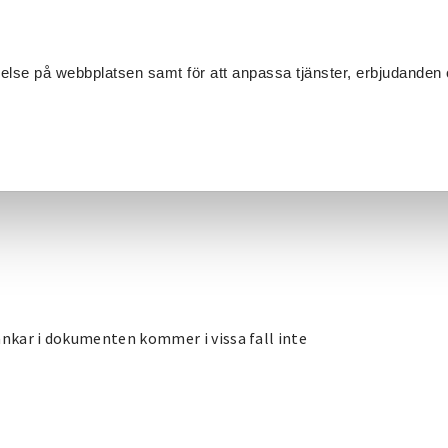
Sök
velse på webbplatsen samt för att anpassa tjänster, erbjudanden 
Om SV
Sta
MANG
änkar i dokumenten kommer i vissa fall inte