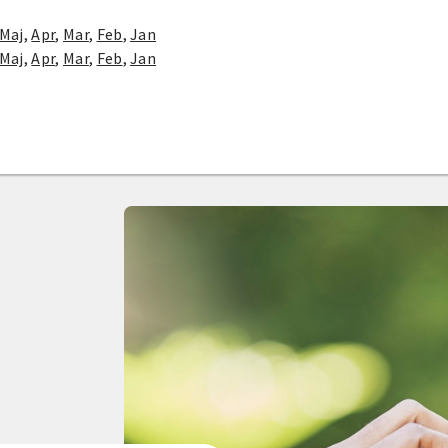
Maj
,
Apr
,
Mar
,
Feb
,
Jan
Maj
,
Apr
,
Mar
,
Feb
,
Jan