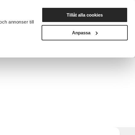
Lyssna
Tillåt alla cookies
och annonser till
rta studiecirkel
Cirkelledare
Nyheter
Avdelningar
Anpassa