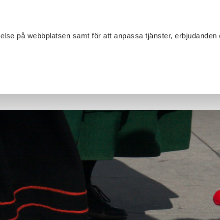
Sök
velse på webbplatsen samt för att anpassa tjänster, erbjudanden 
Om SV
Sta
MANG
ch gammeldans 2026