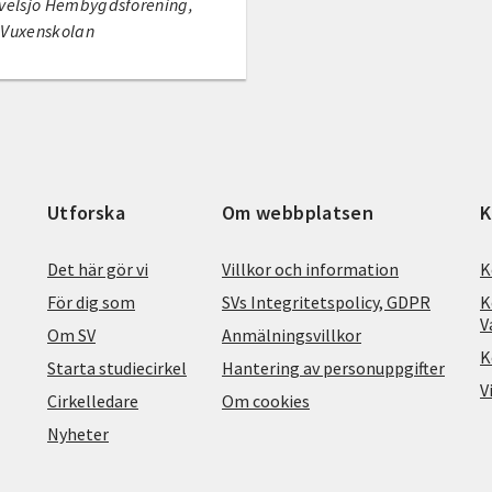
velsjö Hembygdsförening,
 Vuxenskolan
Utforska
Om webbplatsen
K
Det här gör vi
Villkor och information
K
För dig som
SVs Integritetspolicy, GDPR
K
V
Om SV
Anmälningsvillkor
K
Starta studiecirkel
Hantering av personuppgifter
V
Cirkelledare
Om cookies
Nyheter