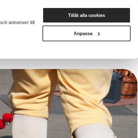
Lyssna
Tillåt alla cookies
och annonser till
rta studiecirkel
Cirkelledare
Nyheter
Avdelningar
Anpassa