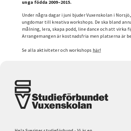
unga födda 2009–2015.
Under några dagar i juni bjuder Vuxenskolan i Nors
ungdomar till kreativa workshops. De ska bland annat
målning, lera, skapa podd, line dance och att virka fi
Arrangemangen är kostnadsfria men platserna är beg
Se alla aktiviteter och workshops
här!
Hela Sveriges studieförbund - Vi är en