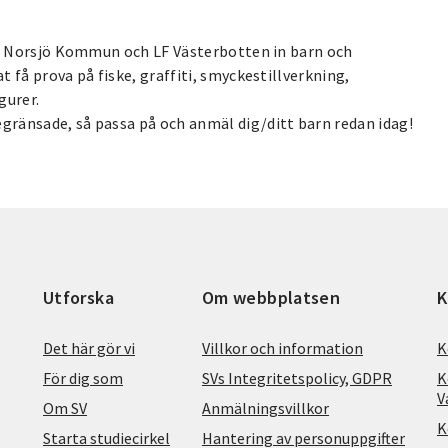
jö, Norsjö Kommun och LF Västerbotten in barn och
 få prova på fiske, graffiti, smyckestillverkning,
gurer.
ränsade, så passa på och anmäl dig/ditt barn redan idag!
Utforska
Om webbplatsen
K
Det här gör vi
Villkor och information
K
För dig som
SVs Integritetspolicy, GDPR
K
V
Om SV
Anmälningsvillkor
K
Starta studiecirkel
Hantering av personuppgifter