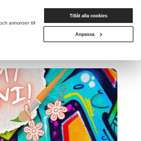
Lyssna
Tillåt alla cookies
och annonser till
rta studiecirkel
Cirkelledare
Nyheter
Avdelningar
Anpassa