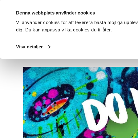
Denna webbplats använder cookies
Vi använder cookies för att leverera bästa möjliga upple
dig. Du kan anpassa vilka cookies du tillåter.
DET HÄR GÖR VI
FÖR DIG SOM
SÖK KURSER OCH EVENE
Visa detaljer
Startsida
/
Avdelningar
/
SV Västerbotten
/
Nyheter
/
Cu