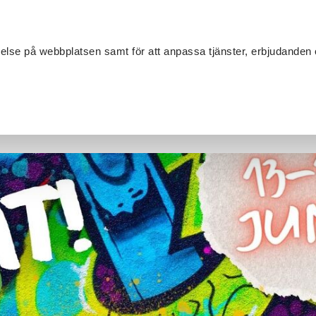
Sök
velse på webbplatsen samt för att anpassa tjänster, erbjudanden 
Om SV
Sta
MANG
lture Days är tillbaka!