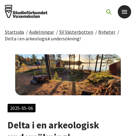
Startsida
/
Avdelningar
/
SV Västerbotten
/
Nyheter
/
Det här gör vi
Delta i en arkeologisk undersökning!
För dig som
Sök kurser och evenemang
Om SV
Starta studiecirkel
2025-05-06
Delta i en arkeologisk
Cirkelledare