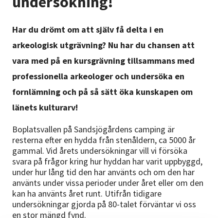
undersökning!
Nyheter
Har du drömt om att själv få delta i en
Avdelningar
arkeologisk utgrävning? Nu har du chansen att
vara med på en kursgrävning tillsammans med
Lyssna
professionella arkeologer och undersöka en
fornlämning och på så sätt öka kunskapen om
länets kulturarv!
Boplatsvallen på Sandsjögårdens camping är
resterna efter en hydda från stenåldern, ca 5000 år
gammal. Vid årets undersökningar vill vi försöka
svara på frågor kring hur hyddan har varit uppbyggd,
under hur lång tid den har använts och om den har
använts under vissa perioder under året eller om den
kan ha använts året runt. Utifrån tidigare
undersökningar gjorda på 80-talet förväntar vi oss
en stor mängd fynd.