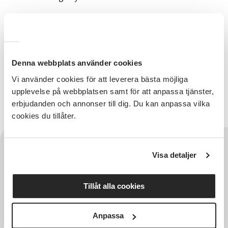
En introduktion kommer ges på plats i samband med
att undersökningen påbörjas. I samband med kursen
planeras också en kort exkursion till fornlämningar i
närheten. Det krävs ingen förhandskunskap om
arkeologi, och all grävningsutrustning finns tillhanda
Denna webbplats använder cookies
på utgrävningsplatsen.
Vi använder cookies för att leverera bästa möjliga
upplevelse på webbplatsen samt för att anpassa tjänster,
Läs mer och anmäl dig här: Arkeologisk
erbjudanden och annonser till dig. Du kan anpassa vilka
undersökning
cookies du tillåter.
Visa detaljer
Tillåt alla cookies
Anpassa