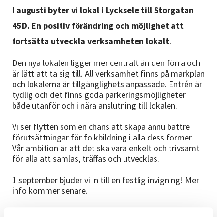
Nyheter
I augusti byter vi lokal i Lycksele till Storgatan
45D. En positiv förändring och möjlighet att
Avdelningar
fortsätta utveckla verksamheten lokalt.
Den nya lokalen ligger mer centralt än den förra och
är lätt att ta sig till. All verksamhet finns på markplan
Lyssna
och lokalerna är tillgänglighets anpassade. Entrén är
tydlig och det finns goda parkeringsmöjligheter
både utanför och i nära anslutning till lokalen.
Vi ser flytten som en chans att skapa ännu bättre
förutsättningar för folkbildning i alla dess former.
Vår ambition är att det ska vara enkelt och trivsamt
för alla att samlas, träffas och utvecklas.
1 september bjuder vi in till en festlig invigning! Mer
info kommer senare.
Har du frågor eller funderingar är du alltid välkomna