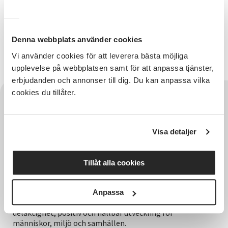
att höra av dig till:
lycksele@sv.se
0950-125 85.
Denna webbplats använder cookies
Vi ser fram emot att tillsammans fortsätta skapa
Vi använder cookies för att leverera bästa möjliga
nya möjligheter framåt!
upplevelse på webbplatsen samt för att anpassa tjänster,
erbjudanden och annonser till dig. Du kan anpassa vilka
cookies du tillåter.
Visa detaljer
Tillåt alla cookies
Hela Sveriges studieförbund - Vi är en central
Anpassa
samhällsaktör som bidrar till demokrati och
delaktighet, positiv och hållbar utveckling för
människor, miljö och samhällen.