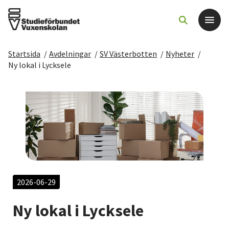
Startsida
/
Avdelningar
/
SV Västerbotten
/
Nyheter
/
Det här gör vi
Ny lokal i Lycksele
För dig som
Sök kurser och evenemang
Om SV
Starta studiecirkel
2026-06-29
Ny lokal i Lycksele
Cirkelledare