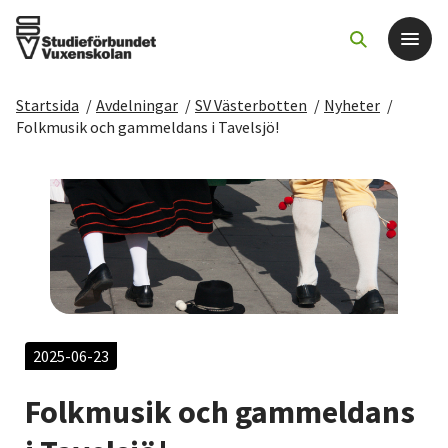
Startsida
/
Avdelningar
/
SV Västerbotten
/
Nyheter
/
Det här gör vi
Folkmusik och gammeldans i Tavelsjö!
För dig som
Sök kurser och evenemang
Om SV
Starta studiecirkel
2025-06-23
Folkmusik och gammeldans
Cirkelledare