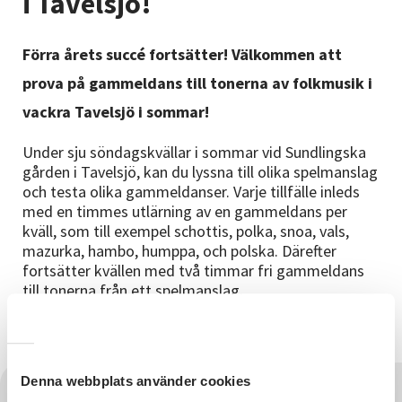
i Tavelsjö!
Nyheter
Förra årets succé fortsätter! Välkommen att
Avdelningar
prova på gammeldans till tonerna av folkmusik i
vackra Tavelsjö i sommar!
Lyssna
Under sju söndagskvällar i sommar vid Sundlingska
gården i Tavelsjö, kan du lyssna till olika spelmanslag
och testa olika gammeldanser. Varje tillfälle inleds
med en timmes utlärning av en gammeldans per
kväll, som till exempel
schottis, polka, snoa, vals,
mazurka, hambo, humppa, och polska.
Därefter
fortsätter kvällen med två timmar fri gammeldans
till tonerna från ett spelmanslag.
Läs mer om programmet här!
Denna webbplats använder cookies