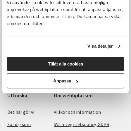
Vi använder cookies för att leverera bästa möjliga
upplevelse på webbplatsen samt för att anpassa tjänster,
erbjudanden och annonser till dig. Du kan anpassa vilka
cookies du tillåter.
Visa detaljer
Hela Sveriges studieförbund - Vi är en central
samhällsaktör som bidrar till demokrati och
delaktighet, positiv och hållbar utveckling för
Tillåt alla cookies
människor, miljö och samhällen.
Anpassa
Utforska
Om webbplatsen
Det här gör vi
Villkor och information
För dig som
SVs Integritetspolicy, GDPR