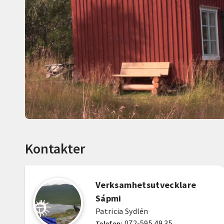
Kontakter
Verksamhetsutvecklare
Sápmi
Patricia Sydlén
072-595 49 35
Telefon: