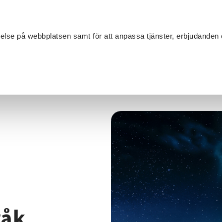
Sök
velse på webbplatsen samt för att anpassa tjänster, erbjudanden 
Om SV
Sta
MANG
å samiska språk
råk