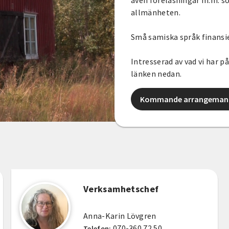
även föreläsningar m.m. s
allmänheten.
Små samiska språk finansie
Intresserad av vad vi har 
länken nedan.
Kommande arrangemang
Verksamhetschef
Anna-Karin Lövgren
070-360 72 50
Telefon: