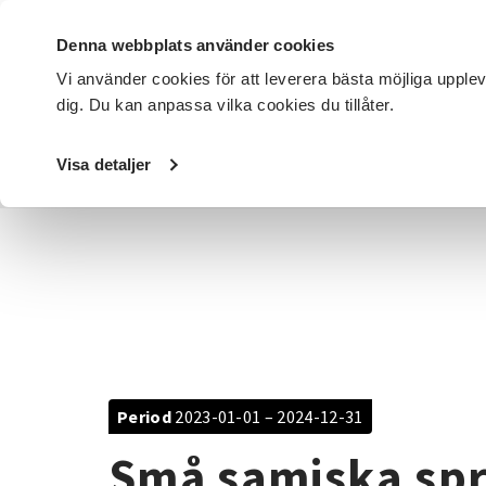
Denna webbplats använder cookies
Vi använder cookies för att leverera bästa möjliga upple
dig. Du kan anpassa vilka cookies du tillåter.
DET HÄR GÖR VI
FÖR DIG SOM
SÖK KURSER OCH EVENE
Visa detaljer
Startsida
/
Avdelningar
/
SV Västerbotten
/
Projekt
/
Sm
Period
2023-01-01 – 2024-12-31
Små samiska sp