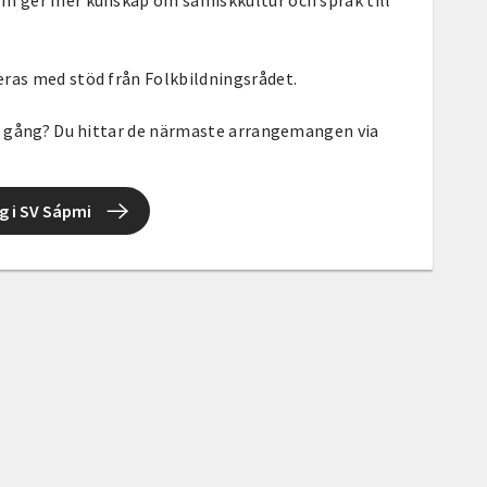
om ger mer kunskap om samiskkultur och språk till
ras med stöd från Folkbildningsrådet.
på gång? Du hittar de närmaste arrangemangen via
 i SV Sápmi