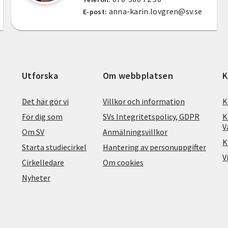
anna-karin.lovgren@sv.se
E-post:
Utforska
Om webbplatsen
K
Det här gör vi
Villkor och information
K
För dig som
SVs Integritetspolicy, GDPR
K
V
Om SV
Anmälningsvillkor
K
Starta studiecirkel
Hantering av personuppgifter
V
Cirkelledare
Om cookies
Nyheter