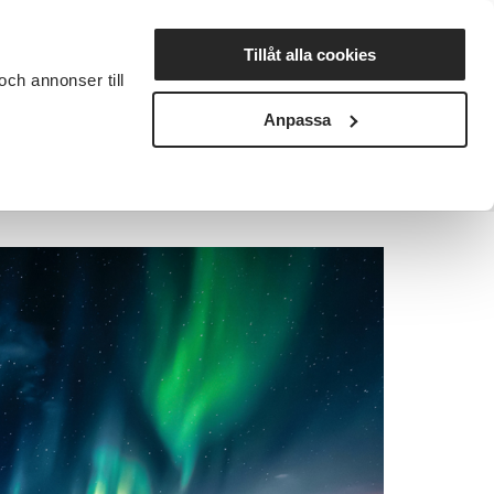
Lyssna
Tillåt alla cookies
och annonser till
rta studiecirkel
Cirkelledare
Nyheter
Avdelningar
Anpassa