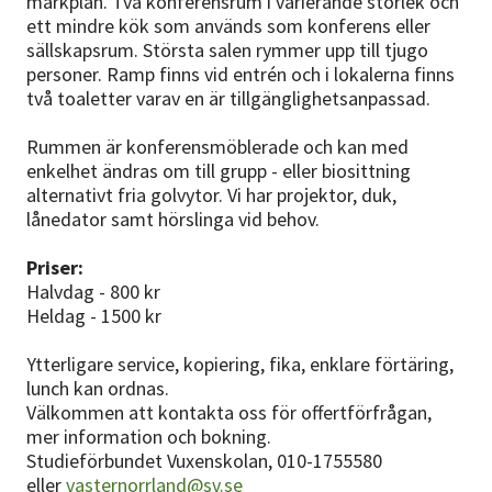
markplan. Två konferensrum i varierande storlek och
Nyheter
ett mindre kök som används som konferens eller
sällskapsrum. Största salen rymmer upp till tjugo
Avdelningar
personer. Ramp finns vid entrén och i lokalerna finns
två toaletter varav en är tillgänglighetsanpassad.
Rummen är konferensmöblerade och kan med
Lyssna
enkelhet ändras om till grupp - eller biosittning
alternativt fria golvytor. Vi har projektor, duk,
lånedator samt hörslinga vid behov.
Priser:
Halvdag - 800 kr
Heldag - 1500 kr
Ytterligare service, kopiering, fika, enklare förtäring,
lunch kan ordnas.
Välkommen att kontakta oss för offertförfrågan,
mer information och bokning.
Studieförbundet Vuxenskolan, 010-1755580
eller
vasternorrland@sv.se