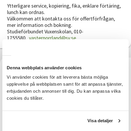
Ytterligare service, kopiering, fika, enklare förtäring,
lunch kan ordnas.
Välkommen att kontakta oss för offertförfrågan,
mer information och bokning.
Studieförbundet Vuxenskolan, 010-
1755580,
vasternorrland@sv.se
Sundsvall
Denna webbplats använder cookies
Vi använder cookies för att leverera bästa möjliga
Hyr mötes- och konferenslokal mitt i
upplevelse på webbplatsen samt för att anpassa tjänster,
erbjudanden och annonser till dig. Du kan anpassa vilka
Sundsvalls stenstad
cookies du tillåter.
På Torggatan 4 finner du våra lokaler. Tre
konferensrum och två sällskapsrum i varierande
storlek. Största salen rymmer upp till 25
Visa detaljer
personer. Kök och två toaletter. Rummen är som