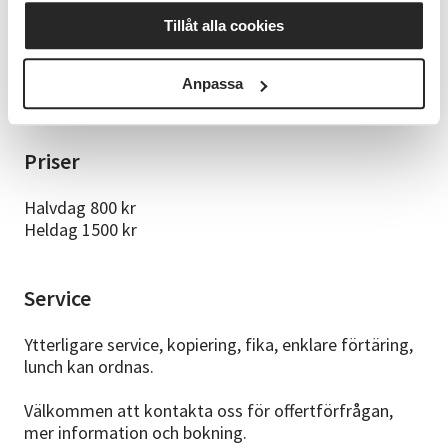
standard konferensmöblerade och möbleras med
enkelhet om till grupp - eller biosittning alternativt fri
Tillåt alla cookies
golvytor. Projektor, duk, flyttbar TV,
ljudanläggning samt lånedator finns att tillgå vid
Anpassa
behov.
Priser
Halvdag 800 kr
Heldag 1500 kr
Service
Ytterligare service, kopiering, fika, enklare förtäring,
lunch kan ordnas.
Välkommen att kontakta oss för offertförfrågan,
mer information och bokning.