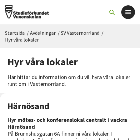
Startsida
/
Avdelningar
/
SV Västernorrland
/
Det här gör vi
Hyr våra lokaler
För dig som
Hyr våra lokaler
Sök kurser och evenemang
Här hittar du information om du vill hyra våra lokaler
runt om i Västernorrland.
Om SV
Härnösand
Starta studiecirkel
Hyr mötes- och konferenslokal centralt i vackra
Härnösand
Cirkelledare
På Brunnshusgatan 6A finner ni våra lokaler. I