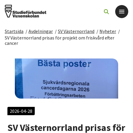
Startsida
/
Avdelningar
/
SV Västernorrland
/
Nyheter
/
Det här gör vi
SV Västernorrland prisas för projekt om friskvård efter
cancer
För dig som
Sök kurser och evenemang
Om SV
Starta studiecirkel
2026-04-28
Cirkelledare
SV Västernorrland prisas för