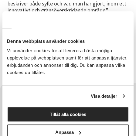
beskriver både syfte och vad man har gjort, inom ett
innovativt och gränsöverskridande område.”
Denna webbplats använder cookies
Relaterade länkar
Vi använder cookies för att leverera bästa möjliga
upplevelse på webbplatsen samt för att anpassa tjänster,
Läs mer om priset. Länk till ny sida på sv.se
erbjudanden och annonser till dig. Du kan anpassa vilka
cookies du tillåter.
Visa detaljer
Tillåt alla cookies
Anpassa