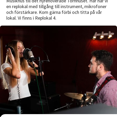
Musikhus till det nyrenoverade Tornhuset. Här har vi
Nyheter
en replokal med tillgång till instrument, mikrofoner
och förstärkare. Kom gärna förbi och titta på vår
Avdelningar
lokal. Vi finns i Replokal 4.
Lyssna