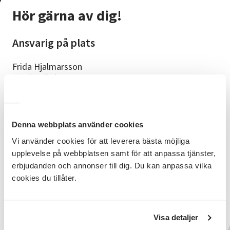
Hör gärna av dig!
Ansvarig på plats
Frida Hjalmarsson
Sundsvalls kommun
Telefonnummer: 073-060 28 70
E-post: frida.hjalmarsson@sundsvall.se
Denna webbplats använder cookies
Vill du starta en cirkel?
Vi använder cookies för att leverera bästa möjliga
upplevelse på webbplatsen samt för att anpassa tjänster,
Kontakta
erbjudanden och annonser till dig. Du kan anpassa vilka
Elin Ahlberg
cookies du tillåter.
Studieförbundet Vuxenskolan
Telefonnummer: 072-73 44 191
E-post: elin.ahlberg@sv.se
Visa detaljer