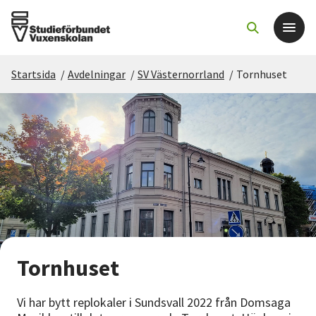
Startsida
/
Avdelningar
/
SV Västernorrland
/
Tornhuset
Det här gör vi
För dig som
Sök kurser och evenemang
Om SV
Starta studiecirkel
Tornhuset
Cirkelledare
Vi har bytt replokaler i Sundsvall 2022 från Domsaga