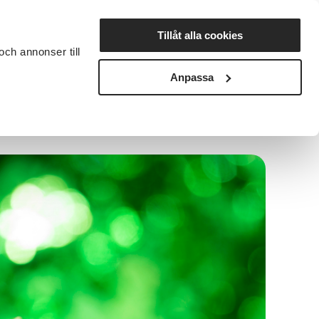
Lyssna
Tillåt alla cookies
och annonser till
rta studiecirkel
Cirkelledare
Nyheter
Avdelningar
Anpassa