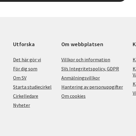
Utforska
Om webbplatsen
K
Det här gör vi
Villkor och information
K
För dig som
SVs Integritetspolicy, GDPR
K
V
Om SV
Anmälningsvillkor
K
Starta studiecirkel
Hantering av personuppgifter
V
Cirkelledare
Om cookies
Nyheter