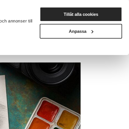
Lyssna
Tillåt alla cookies
och annonser till
rta studiecirkel
Cirkelledare
Nyheter
Avdelningar
Anpassa