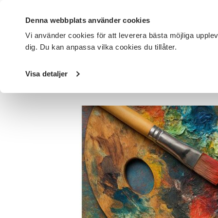
Denna webbplats använder cookies
Vi använder cookies för att leverera bästa möjliga upple
dig. Du kan anpassa vilka cookies du tillåter.
DET HÄR GÖR VI
FÖR DIG SOM
SÖK KURSER OCH EVENE
Visa detaljer
Startsida
/
Avdelningar
/
SV Västmanland
/
Nyheter
/
Ko