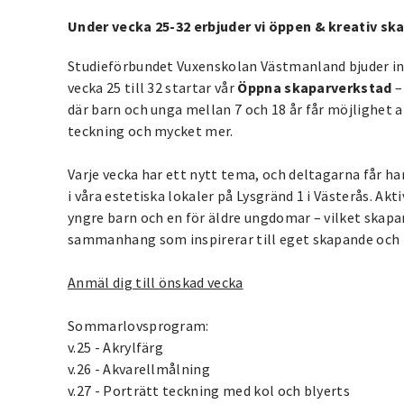
Under vecka 25-32 erbjuder vi öppen & kreativ sk
Studieförbundet Vuxenskolan Västmanland bjuder in 
vecka 25 till 32 startar vår
Öppna skaparverkstad
–
där barn och unga mellan 7 och 18 år får möjlighet a
teckning och mycket mer.
Varje vecka har ett nytt tema, och deltagarna får h
i våra estetiska lokaler på Lysgränd 1 i Västerås. Akt
yngre barn och en för äldre ungdomar – vilket skapar
sammanhang som inspirerar till eget skapande och
Anmäl dig till önskad vecka
Sommarlovsprogram:
v.25 - Akrylfärg
v.26 - Akvarellmålning
v.27 - Porträtt teckning med kol och blyerts