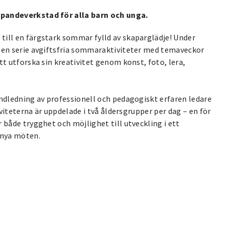
apandeverkstad för alla barn och unga.
till en färgstark sommar fylld av skaparglädje! Under
 en serie avgiftsfria sommaraktiviteter med temaveckor
tt utforska sin kreativitet genom konst, foto, lera,
andledning av professionell och pedagogiskt erfaren ledare
iviteterna är uppdelade i två åldersgrupper per dag – en för
 både trygghet och möjlighet till utveckling i ett
 nya möten.