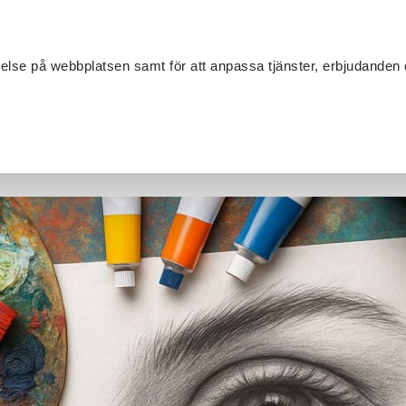
Sök
velse på webbplatsen samt för att anpassa tjänster, erbjudanden 
Om SV
Sta
MANG
stnadsfria Sommarlovsaktiviteter i Västerås