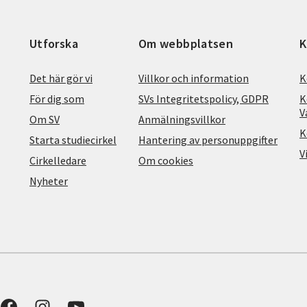
Utforska
Om webbplatsen
K
Det här gör vi
Villkor och information
K
För dig som
SVs Integritetspolicy, GDPR
K
V
Om SV
Anmälningsvillkor
K
Starta studiecirkel
Hantering av personuppgifter
V
Cirkelledare
Om cookies
Nyheter