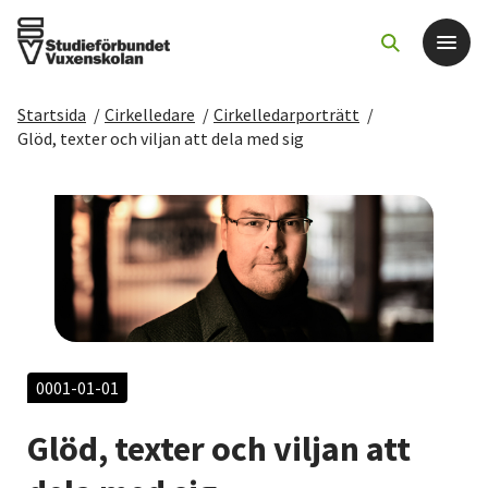
Startsida
/
Cirkelledare
/
Cirkelledarporträtt
/
Det här gör vi
Glöd, texter och viljan att dela med sig
För dig som
Sök kurser och evenemang
Om SV
Starta studiecirkel
0001-01-01
Glöd, texter och viljan att
Cirkelledare