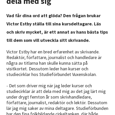
dela med sig
Nyheter
Vad får dina ord att glöda? Den frågan brukar
Avdelningar
Victor Estby ställa till sina kursdeltagare. Läs
och skriv mycket, är ett annat av hans bästa tips
Lyssna
till dem som vill utveckla sitt skrivande.
Victor Estby har en bred erfarenhet av skrivande.
Redaktör, författare, journalist och handledare är
några av titlarna han skulle kunna sätta på
visitkortet. Dessutom leder han kurser och
studiecirklar hos Studieförbundet Vuxenskolan.
- Det som driver mig när jag leder kurser och
studiecirklar är att dela med mig av det jag lärt mig
under drygt femton år som skrivhandledare,
författare, journalist, redaktör och lektör. Dessutom
lär jag mig saker av mina deltagare. Studieförbunden
har den fina folkbildande cirkeltanken, där både