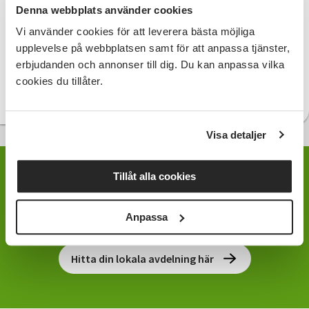
som studiecirkel.
Denna webbplats använder cookies
Det är bara utbildade cirkelledare
Vi använder cookies för att leverera bästa möjliga
som får leda studiecirkeln
upplevelse på webbplatsen samt för att anpassa tjänster,
Du äger ditt ja och ditt nej.
erbjudanden och annonser till dig. Du kan anpassa vilka
cookies du tillåter.
Bearbetning till lättläst svenska: Ulla Bohman
Visa detaljer
Tillåt alla cookies
Kontakta oss för samarbete
Anpassa
Hitta din lokala avdelning här