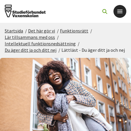
Startsida
/
Det här gör vi
/
Funktionsrätt
/
Det här gör vi
Lär tillsammans med oss
/
Intellektuell funktionsnedsättning
/
Du äger ditt ja och ditt nej
/
Lättläst - Du äger ditt ja och nej
För dig som
Sök kurser och evenemang
Om SV
Starta studiecirkel
Cirkelledare