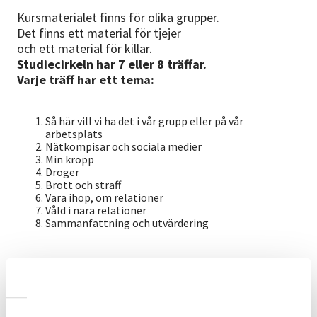
Kursmaterialet finns för olika grupper.
Det finns ett material för tjejer
och ett material för killar.
Studiecirkeln har 7 eller 8 träffar.
Varje träff har ett tema:
Så här vill vi ha det i vår grupp eller på vår
arbetsplats
Nätkompisar och sociala medier
Min kropp
Droger
Brott och straff
Vara ihop, om relationer
Våld i nära relationer
Sammanfattning och utvärdering
När studiecirkeln är slut
kan ni fortsätta med Snack-grupper
med både killar och tjejer.
Ni kan ha Snack-grupperna också