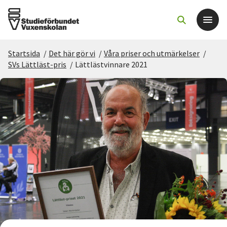
Startsida
/
Det här gör vi
/
Våra priser och utmärkelser
/
Det här gör vi
SVs Lättläst-pris
/
Lättlästvinnare 2021
För dig som
Sök kurser och evenemang
Om SV
Starta studiecirkel
Cirkelledare