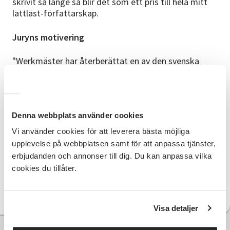
skrivit så länge så blir det som ett pris till hela mitt
lättläst-författarskap.
Juryns motivering
"Werkmäster har återberättat en av den svenska
litteraturens mest kända romaner. Det öppnar upp
stor litteratur för en läskrets som annars skulle ha
svårt att ta del av den. Det är kärlek, sorg och
spänning. Med ett högt kvalificerat
Denna webbplats använder cookies
hantverkskunnande bearbetar och komprimerar han
handlingen utan att ta bort det svåra, och behåller
Vi använder cookies för att leverera bästa möjliga
samtidigt Mobergs ton. Blandningen av dialog och
upplevelse på webbplatsen samt för att anpassa tjänster,
tankar ger en bra rytm. Han ligger nära Mobergs eget
erbjudanden och annonser till dig. Du kan anpassa vilka
språk, och låter också dialekt och engelska finnas
cookies du tillåter.
kvar på ett lättillgängligt sätt. "
Läs pressmeddelandet här.
Visa detaljer