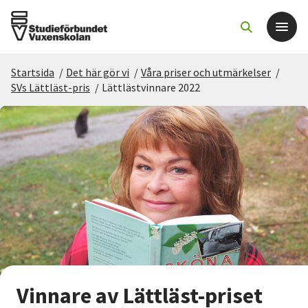
Startsida
/
Det här gör vi
/
Våra priser och utmärkelser
/
Det här gör vi
SVs Lättläst-pris
/
Lättlästvinnare 2022
För dig som
Sök kurser och evenemang
Om SV
Starta studiecirkel
Cirkelledare
Vinnare av Lättläst-priset