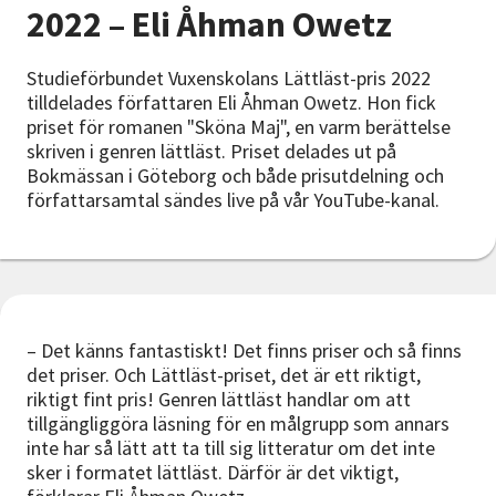
Nyheter
2022 – Eli Åhman Owetz
Avdelningar
Studieförbundet Vuxenskolans Lättläst-pris 2022
tilldelades författaren Eli Åhman Owetz. Hon fick
priset för romanen "Sköna Maj", en varm berättelse
skriven i genren lättläst. Priset delades ut på
Lyssna
Bokmässan i Göteborg och både prisutdelning och
författarsamtal sändes live på vår YouTube-kanal.
– Det känns fantastiskt! Det finns priser och så finns
det priser. Och Lättläst-priset, det är ett riktigt,
riktigt fint pris! Genren lättläst handlar om att
tillgängliggöra läsning för en målgrupp som annars
inte har så lätt att ta till sig litteratur om det inte
sker i formatet lättläst. Därför är det viktigt,