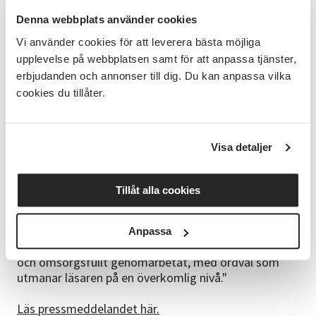
Det finns en lättläst bok för alla, oavsett anledningen
Denna webbplats använder cookies
till att man har svårigheter att ta till sig vanlig
litteratur. Det kan handla om många olika saker. Att
Vi använder cookies för att leverera bästa möjliga
man har en intellektuell funktionsnedsättning,
upplevelse på webbplatsen samt för att anpassa tjänster,
demens eller utmattningssyndrom, säger Eli Åhman
erbjudanden och annonser till dig. Du kan anpassa vilka
Owetz.
cookies du tillåter.
Juryns motivering:
Visa detaljer
"Sköna Maj är en underbar bok om en äldre kvinna
som upplever en ovanlig dag på väg hem från
frisören. Som läsare rörs och berörs vi av hennes
Tillåt alla cookies
äventyr. Och även om det är en klassisk
kärlekshistoria så är den här varianten en vi aldrig
läst förut. Det är nya vändningar hela tiden och
Anpassa
många hjärtliga skratt. Språket är rikt, lättillgängligt
och omsorgsfullt genomarbetat, med ordval som
utmanar läsaren på en överkomlig nivå."
Läs pressmeddelandet här.