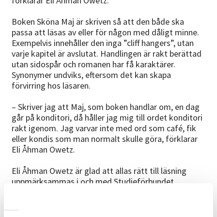
förklarar Eli Åhman Owetz.
Boken Sköna Maj är skriven så att den både ska
passa att läsas av eller för någon med dåligt minne.
Exempelvis innehåller den inga ”cliff hangers”, utan
varje kapitel är avslutat. Handlingen är rakt berättad
utan sidospår och romanen har få karaktärer.
Synonymer undviks, eftersom det kan skapa
förvirring hos läsaren.
– Skriver jag att Maj, som boken handlar om, en dag
går på konditori, då håller jag mig till ordet konditori
rakt igenom. Jag varvar inte med ord som café, fik
eller kondis som man normalt skulle göra, förklarar
Eli Åhman Owetz.
Eli Åhman Owetz är glad att allas rätt till läsning
uppmärksammas i och med Studieförbundet
Vuxenskolans Lättläst-pris.
– Jag är stolt över att få vara med och sprida
kunskap kring att det finns något som heter lättläst.