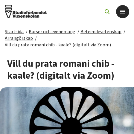
Startsida
/
Kurser och evenemang
/
Beteendevetenskap
/
Det här gör vi
Arrangörskap
/
Vill du prata romani chib - kaale? (digitalt via Zoom)
För dig som
Vill du prata romani chib -
Sök kurser och evenemang
kaale? (digitalt via Zoom)
Om SV
Starta studiecirkel
Cirkelledare