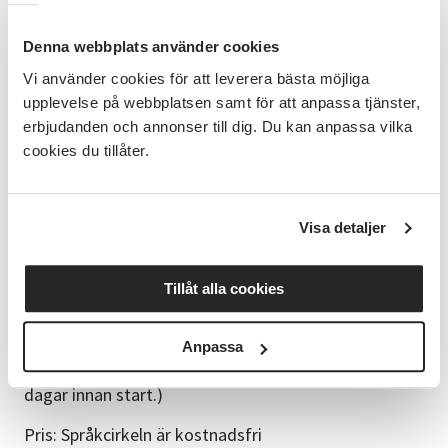
Vi är glada att välkomna Tuula Friman som
cirkelledare för vår språkcirkel i romani chib -kaale!
Denna webbplats använder cookies
Mellan 1996 och 1998 arbetade Tuula som
Vi använder cookies för att leverera bästa möjliga
språklärare i Åbo stads grundskolor, där hon
upplevelse på webbplatsen samt för att anpassa tjänster,
undervisade elever i årskurs 1–7 i kaale. Hon har även
erbjudanden och annonser till dig. Du kan anpassa vilka
utbildat sig vid Årsta folkhögskola i Stockholm, där
cookies du tillåter.
hon fördjupade sina kunskaper inom romanes, romsk
kultur och historia.
Välkommen att följa med på en språkresa där romani
Visa detaljer
chib, kultur och gemenskap går hand i hand.
Tillsammans håller vi språket levande och för det
Tillåt alla cookies
vidare till kommande generationer.
Bra att veta
Anpassa
Plats: Digitalt via Zoom (länken kommer på mejlen
dagar innan start.)
Pris: Språkcirkeln är kostnadsfri