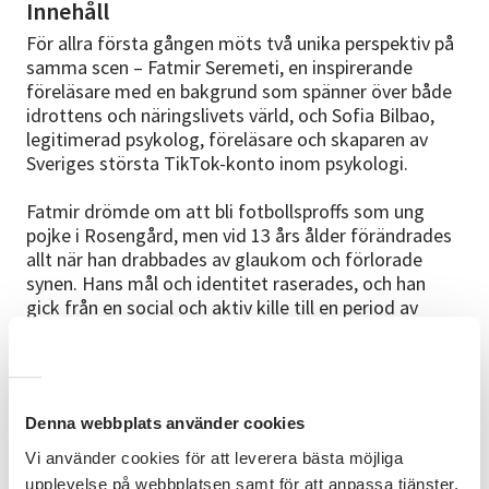
Innehåll
För allra första gången möts två unika perspektiv på
samma scen – Fatmir Seremeti, en inspirerande
föreläsare med en bakgrund som spänner över både
idrottens och näringslivets värld, och Sofia Bilbao,
legitimerad psykolog, föreläsare och skaparen av
Sveriges största TikTok-konto inom psykologi.
Fatmir drömde om att bli fotbollsproffs som ung
pojke i Rosengård, men vid 13 års ålder förändrades
allt när han drabbades av glaukom och förlorade
synen. Hans mål och identitet raserades, och han
gick från en social och aktiv kille till en period av
ensamhet och isolering. Men han vägrade låta
motgångarna definiera honom – och i stället för att
ge upp hittade han en ny väg framåt.
Tillsammans med Sofia, som i sin roll som psykolog
Denna webbplats använder cookies
dagligen hjälper människor att förstå och hantera
sina känslor, kommer Fatmir att dela med sig av sin
Vi använder cookies för att leverera bästa möjliga
resa.
upplevelse på webbplatsen samt för att anpassa tjänster,