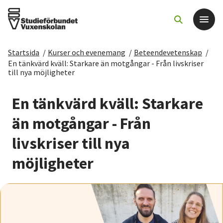
Startsida
/
Kurser och evenemang
/
Beteendevetenskap
/
Det här gör vi
En tänkvärd kväll: Starkare än motgångar - Från livskriser
till nya möjligheter
För dig som
En tänkvärd kväll: Starkare
än motgångar - Från
Sök kurser och evenemang
livskriser till nya
Om SV
möjligheter
Starta studiecirkel
Cirkelledare