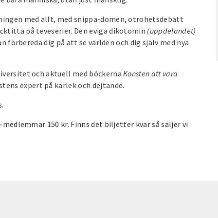
meningen med allt, med snippa-domen, otrohetsdebatt
ktitta på teveserier. Den eviga dikotomin
(uppdelandet)
an förbereda dig på att se världen och dig själv med nya
iversitet och aktuell med böckerna
Konsten att vara
ens expert på kärlek och dejtande.
s.
-medlemmar 150 kr. Finns det biljetter kvar så säljer vi