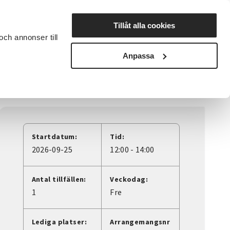
Lyssna
Tillåt alla cookies
och annonser till
rta studiecirkel
Cirkelledare
Nyheter
Avdelningar
Anpassa
Startdatum:
Tid:
2026-09-25
12:00 - 14:00
Antal tillfällen:
Veckodag:
1
Fre
Lediga platser:
Arrangemangsnr