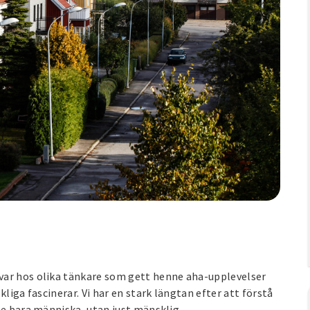
 svar hos olika tänkare som gett henne aha-upplevelser
liga fascinerar. Vi har en stark längtan efter att förstå
te bara människa, utan just mänsklig.