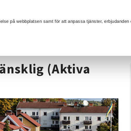
Sök
velse på webbplatsen samt för att anpassa tjänster, erbjudanden 
Om SV
Sta
MANG
/
Konsten att vara mänsklig (Aktiva Seniorer Lerum)
änsklig (Aktiva