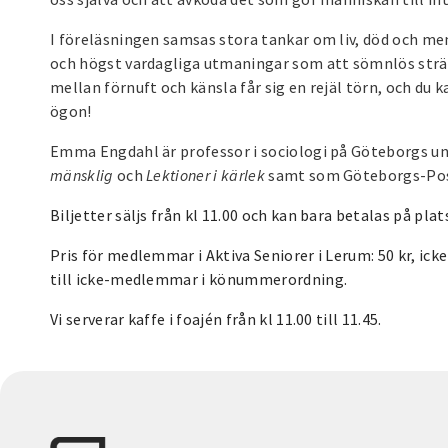
I föreläsningen samsas stora tankar om liv, död och 
och högst vardagliga utmaningar som att sömnlös sträc
mellan förnuft och känsla får sig en rejäl törn, och du k
ögon!
Emma Engdahl är professor i sociologi på Göteborgs un
mänsklig
och
Lektioner i kärlek
samt som Göteborgs-Post
Biljetter säljs från kl 11.00 och kan bara betalas på plat
Pris för medlemmar i Aktiva Seniorer i Lerum: 50 kr, icke
till icke-medlemmar i könummerordning.
Vi serverar kaffe i foajén från kl 11.00 till 11.45.