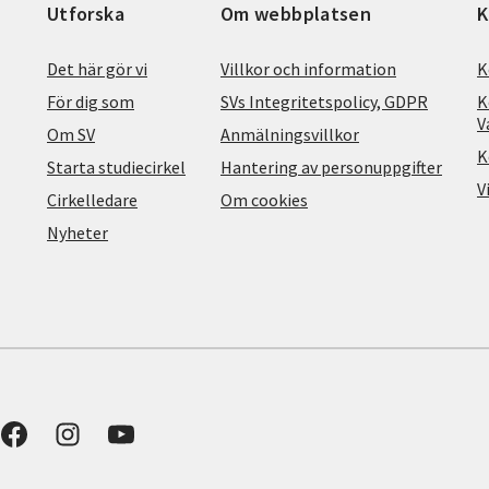
Utforska
Om webbplatsen
K
Det här gör vi
Villkor och information
K
För dig som
SVs Integritetspolicy, GDPR
K
V
Om SV
Anmälningsvillkor
K
Starta studiecirkel
Hantering av personuppgifter
V
Cirkelledare
Om cookies
Nyheter