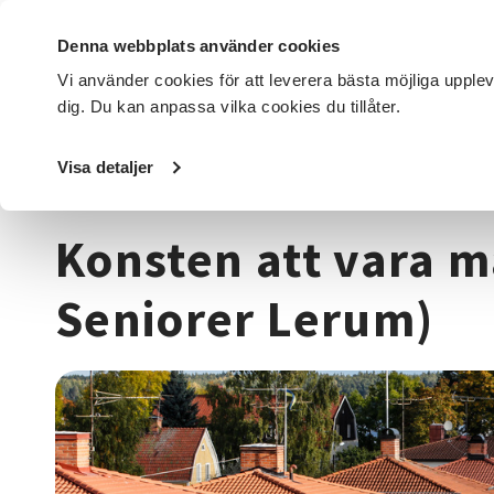
Denna webbplats använder cookies
Vi använder cookies för att leverera bästa möjliga upple
dig. Du kan anpassa vilka cookies du tillåter.
DET HÄR GÖR VI
FÖR DIG SOM
SÖK KURSER OCH EVENE
Visa detaljer
Startsida
/
Kurser och evenemang
/
Beteendevetenskap
Konsten att vara m
Seniorer Lerum)