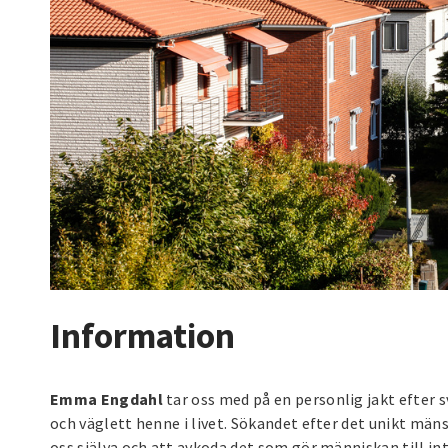
Information
Emma Engdahl
tar oss med på en personlig jakt efter
och väglett henne i livet. Sökandet efter det unikt mänsk
oss själva och att avkoda det som gör människan till in