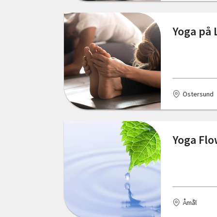
Östergötlands län
Svenstavik
Yoga på 
Trelleborg
Tvååker
Uddevalla
Östersund
Varberg
Vetlanda
Yoga Fl
Västerås
Åmål
Älmhult
Åmål
Östersund