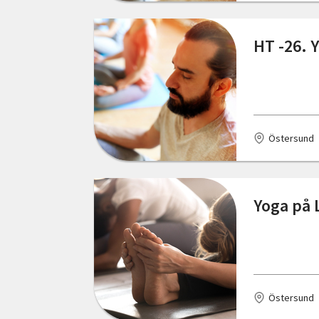
Skåne län
Kungsbacka
HT -26. 
Stockholms län
Långasjö
Södermanlands län
Malmö
Uppsala län
Mariannelund
Östersund
Värmlands län
Markaryd
Västerbottens län
Moheda
Yoga på 
Västernorrlands län
Nybro
Västmanlands län
Nässjö
Västra Götalands län
Ormaryd
Örebro län
Östersund
Sala