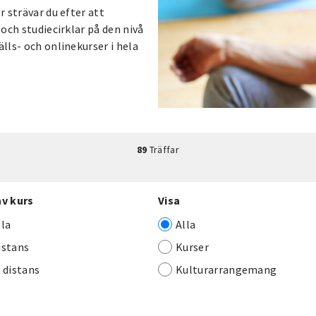
r strävar du efter att
 och studiecirklar på den nivå
älls- och onlinekurser i hela
89
Träffar
av kurs
Visa
lla
Alla
istans
Kurser
j distans
Kulturarrangemang