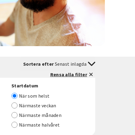
Sortera efter
Senast inlagda
Rensa alla filter
Startdatum
När som helst
Närmaste veckan
Närmaste månaden
Närmaste halvåret