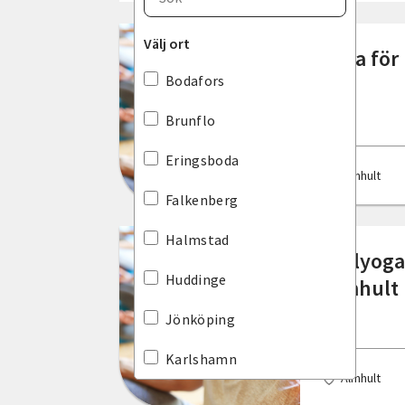
Blekinge län
Välj ort
Yoga för
Dalarnas län
Bodafors
Gotlands län
Brunflo
Gävleborgs län
Eringsboda
Älmhult
Hallands län
Falkenberg
Jämtlands län
Halmstad
Stolyoga
Jönköpings län
Huddinge
Älmhult
Kalmar län
Jönköping
Kronobergs län
Karlshamn
Älmhult
Norrbottens län
Kramfors