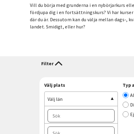
Vill du börja med grunderna i en nybörjarkurs elle
fördjupa dig i en fortsättningskurs? Vi har kurser
där du är. Dessutom kan du välja mellan dags-, kv
landet. Smidigt, eller hur?
Filter
Välj plats
Typ 
A
Välj län
D
E
Välj ort
Välj län