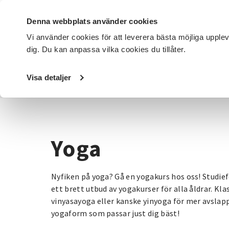
Denna webbplats använder cookies
Vi använder cookies för att leverera bästa möjliga upple
dig. Du kan anpassa vilka cookies du tillåter.
DET HÄR GÖR VI
FÖR DIG SOM
SÖK KURSER OCH EVENE
Visa detaljer
Startsida
/
Kurser och evenemang
/
Hälsa & välbefinnan
Yoga
Nyfiken på yoga? Gå en yogakurs hos oss! Studi
ett brett utbud av yogakurser för alla åldrar. K
vinyasayoga eller kanske yinyoga för mer avslap
yogaform som passar just dig bäst!