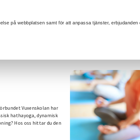
Sök
velse på webbplatsen samt för att anpassa tjänster, erbjudanden 
Om SV
Sta
MANG
de
/
Yoga
eförbundet Vuxenskolan har
lassisk hathayoga, dynamisk
pning? Hos oss hittar du den