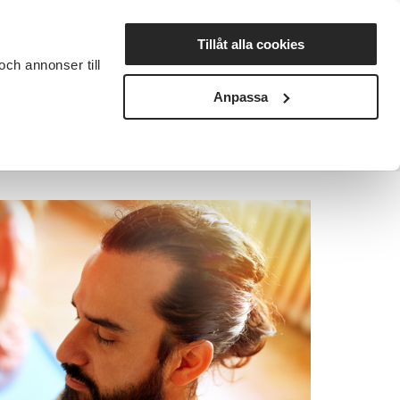
Lyssna
Tillåt alla cookies
och annonser till
rta studiecirkel
Cirkelledare
Nyheter
Avdelningar
Anpassa