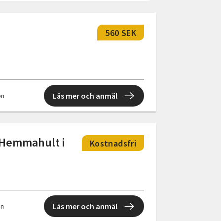
560 SEK
Läs mer och anmäl
en
t Hemmahult i
Kostnadsfri
Läs mer och anmäl
en