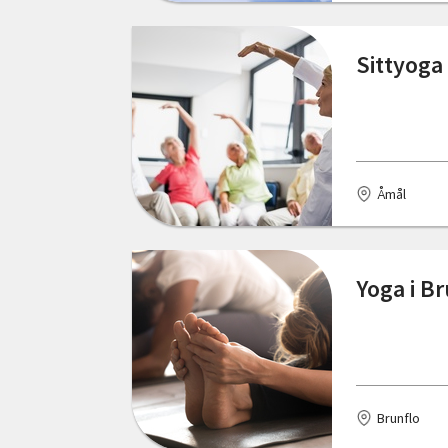
Sittyoga
Åmål
Yoga i B
Brunflo