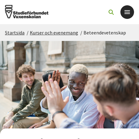
Startsida
/
Kurser och evenemang
/
Beteendevetenskap
Det här gör vi
För dig som
Sök kurser och evenemang
Om SV
Starta studiecirkel
Cirkelledare