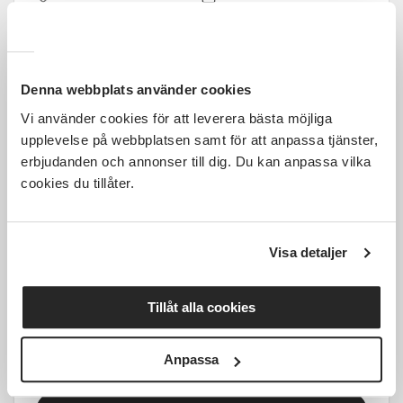
Tid ej fastställt
1 Tillfällen
Läs mer och anmäl
Denna webbplats använder cookies
Vi använder cookies för att leverera bästa möjliga
upplevelse på webbplatsen samt för att anpassa tjänster,
erbjudanden och annonser till dig. Du kan anpassa vilka
cookies du tillåter.
1 700 SEK
Visa detaljer
Gravid-HarmonyYoga i Östersund
start 2 september
Tillåt alla cookies
Östersund
ons 2026-09-02
Anpassa
18:00