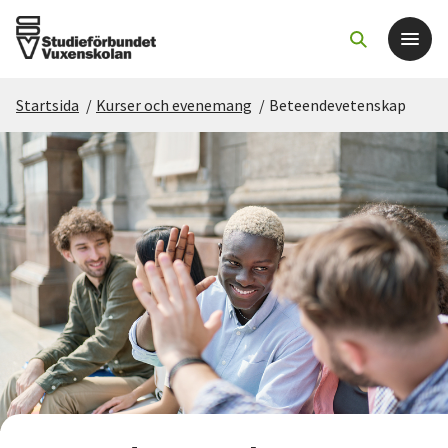
Startsida
/
Kurser och evenemang
/
Beteendevetenskap
Det här gör vi
För dig som
Sök kurser och evenemang
Om SV
Starta studiecirkel
Cirkelledare