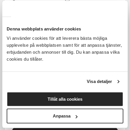
Tid ej fastställt
1 Tillfällen
Läs mer och anmäl
Denna webbplats använder cookies
Vi använder cookies för att leverera bästa möjliga
upplevelse på webbplatsen samt för att anpassa tjänster,
erbjudanden och annonser till dig. Du kan anpassa vilka
cookies du tillåter.
1 700 SEK
Visa detaljer
Gravid-HarmonyYoga i Östersund
start 2 september
Tillåt alla cookies
Östersund
ons 2026-09-02
Anpassa
18:00