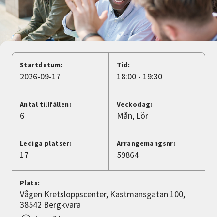
Nyheter
Avdelningar
Startdatum:
Tid:
Lyssna
2026-09-17
18:00 - 19:30
Antal tillfällen:
Veckodag:
6
Mån
Lör
Lediga platser:
Arrangemangsnr:
17
59864
Plats:
Vågen Kretsloppscenter, Kastmansgatan 100,
38542 Bergkvara