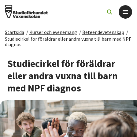
Startsida
/
Kurser och evenemang
/
Beteendevetenskap
/
Det här gör vi
Studiecirkel för föräldrar eller andra vuxna till barn med NPF
diagnos
För dig som
Studiecirkel för föräldrar
eller andra vuxna till barn
Sök kurser och evenemang
med NPF diagnos
Om SV
Starta studiecirkel
Cirkelledare