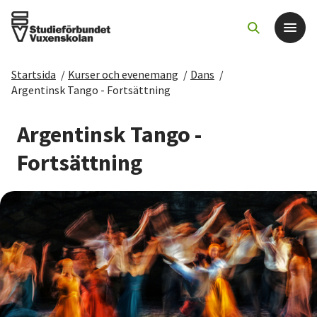
Startsida
/
Kurser och evenemang
/
Dans
/
Det här gör vi
Argentinsk Tango - Fortsättning
För dig som
Argentinsk Tango -
Fortsättning
Sök kurser och evenemang
Om SV
Starta studiecirkel
Cirkelledare