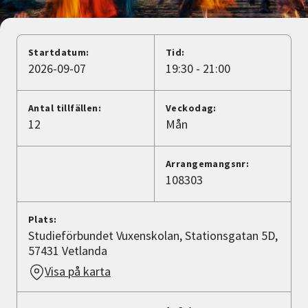
Nyheter
Avdelningar
Startdatum:
Tid:
2026-09-07
19:30 - 21:00
Lyssna
Antal tillfällen:
Veckodag:
12
Mån
Arrangemangsnr:
108303
Plats:
Studieförbundet Vuxenskolan, Stationsgatan 5D,
57431 Vetlanda
Visa på karta