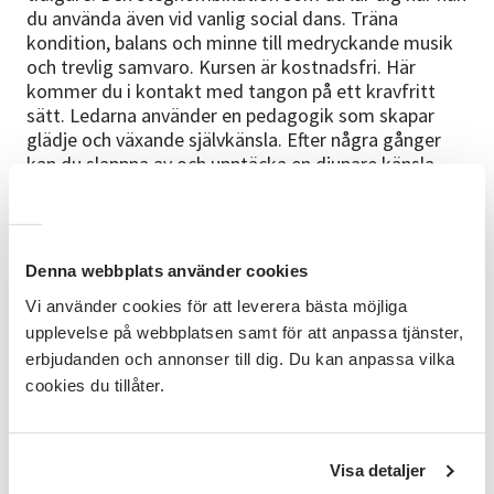
du använda även vid vanlig social dans. Träna
kondition, balans och minne till medryckande musik
och trevlig samvaro. Kursen är kostnadsfri. Här
kommer du i kontakt med tangon på ett kravfritt
sätt. Ledarna använder en pedagogik som skapar
glädje och växande självkänsla. Efter några gånger
kan du slappna av och upptäcka en djupare känsla
samt närvaro i musiken och dansen. Argentinska
tangon ökar i popularitet i hela Europa.
Förkunskaper
Denna webbplats använder cookies
Inga förkunskaper krävs.
Vi använder cookies för att leverera bästa möjliga
upplevelse på webbplatsen samt för att anpassa tjänster,
Bra att veta
erbjudanden och annonser till dig. Du kan anpassa vilka
Max 14 deltagare, 7 damer och 7 kavaljerer. Först till
cookies du tillåter.
kvarn! Anmäl dig bara om du möjlighet att delta vid
kurstillfällena.
Ledare
Visa detaljer