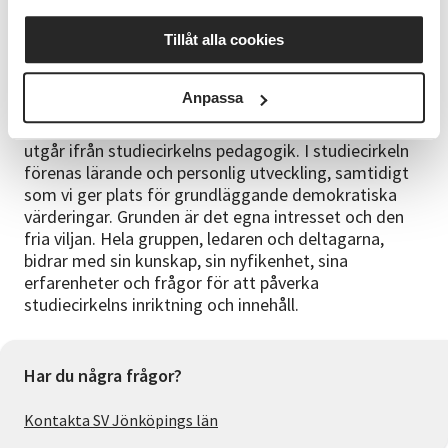
Roy Eidstam och Mem Ryding, veteraner inom dans
och har haft kurser kontinuerligt i ca 20 år.
Tillåt alla cookies
Frågor
Anpassa
Kontakta Tina Andreasson, Verksamhetsutvecklare,,
tina.andreasson@sv.se SV:s kurser och verksamhet
utgår ifrån studiecirkelns pedagogik. I studiecirkeln
förenas lärande och personlig utveckling, samtidigt
som vi ger plats för grundläggande demokratiska
värderingar. Grunden är det egna intresset och den
fria viljan. Hela gruppen, ledaren och deltagarna,
bidrar med sin kunskap, sin nyfikenhet, sina
erfarenheter och frågor för att påverka
studiecirkelns inriktning och innehåll.
Har du några frågor?
Kontakta SV Jönköpings län