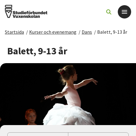
Startsida
/
Kurser och evenemang
/
Dans
/
Balett, 9-13 år
Det här gör vi
Balett, 9-13 år
För dig som
Sök kurser och evenemang
Om SV
Starta studiecirkel
Cirkelledare