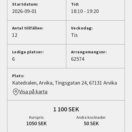
Nyheter
Startdatum:
Tid:
2026-09-01
18:10 - 19:20
Avdelningar
Antal tillfällen:
Veckodag:
12
Tis
Lyssna
Lediga platser:
Arrangemangsnr:
6
62574
Plats:
Katedralen, Arvika, Tingsgatan 24, 67131 Arvika
Visa på karta
1 100 SEK
Kurspris
Andra kostnader
1050 SEK
50 SEK