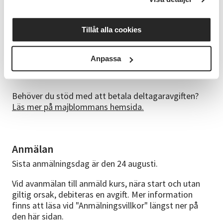
Bra att veta
Tillåt alla cookies
Vi är måna om att alla ska trivas i sin dansgrupp, du
har därför möjlighet att prova på första tillfället.
Anpassa
I deltagaravgiften ingår medlemsavgift till föreningen
Dansstudion i Arvika.
Behöver du stöd med att betala deltagaravgiften?
Läs mer på majblommans hemsida.
Anmälan
Sista anmälningsdag är den 24 augusti.
Vid avanmälan till anmäld kurs, nära start och utan
giltig orsak, debiteras en avgift. Mer information
finns att läsa vid "Anmälningsvillkor" längst ner på
den här sidan.