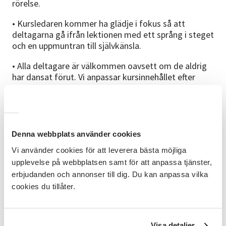
rörelse.
• Kursledaren kommer ha glädje i fokus så att
deltagarna gå ifrån lektionen med ett språng i steget
och en uppmuntran till självkänsla.
• Alla deltagare är välkommen oavsett om de aldrig
har dansat förut. Vi anpassar kursinnehållet efter
gruppen.
Förkunskaper
Denna webbplats använder cookies
Ingen tidigare erfarenhet krävs.
Vi använder cookies för att leverera bästa möjliga
upplevelse på webbplatsen samt för att anpassa tjänster,
erbjudanden och annonser till dig. Du kan anpassa vilka
Målgrupp
cookies du tillåter.
Barn, 9-13 år.
Visa detaljer