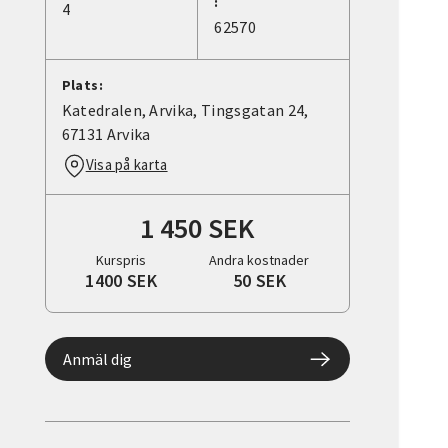
:
4
62570
Plats:
Katedralen, Arvika, Tingsgatan 24,
67131 Arvika
Visa på karta
1 450 SEK
Kurspris
Andra kostnader
1400 SEK
50 SEK
Anmäl dig