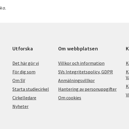
ika.
Utforska
Om webbplatsen
K
Det här gör vi
Villkor och information
K
För dig som
SVs Integritetspolicy, GDPR
K
V
Om SV
Anmälningsvillkor
K
Starta studiecirkel
Hantering av personuppgifter
V
Cirkelledare
Om cookies
Nyheter