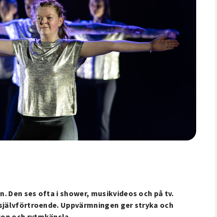
. Den ses ofta i shower, musikvideos och på tv.
 självförtroende. Uppvärmningen ger stryka och
ion och rytmkänsla.