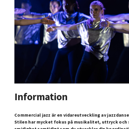
Information
Commercial jazz är en vidareutveckling av jazzdansen
Stilen har mycket fokus på musikalitet, uttryck och
smidighet samtidigt som du utvecklar din koordinat