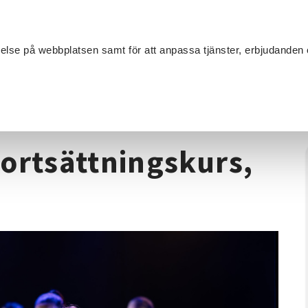
Sök
velse på webbplatsen samt för att anpassa tjänster, erbjudanden 
Om SV
Sta
MANG
zz, fortsättningskurs, 15+
ortsättningskurs,