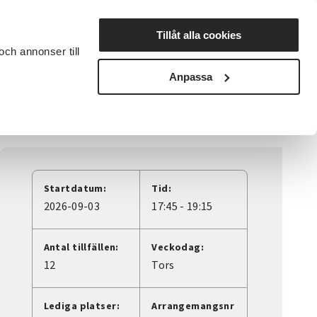
Lyssna
Tillåt alla cookies
och annonser till
rta studiecirkel
Cirkelledare
Nyheter
Avdelningar
Anpassa
Startdatum:
Tid:
2026-09-03
17:45 - 19:15
Antal tillfällen:
Veckodag:
12
Tors
Lediga platser:
Arrangemangsnr