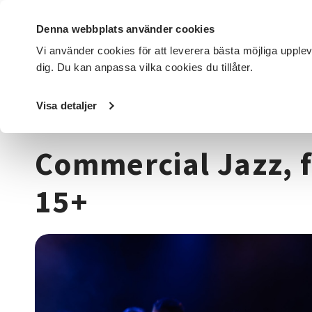
Denna webbplats använder cookies
Vi använder cookies för att leverera bästa möjliga upple
dig. Du kan anpassa vilka cookies du tillåter.
DET HÄR GÖR VI
FÖR DIG SOM
SÖK KURSER OCH EVENE
Visa detaljer
Startsida
/
Kurser och evenemang
/
Dans
/
Commercial Ja
Commercial Jazz, f
15+