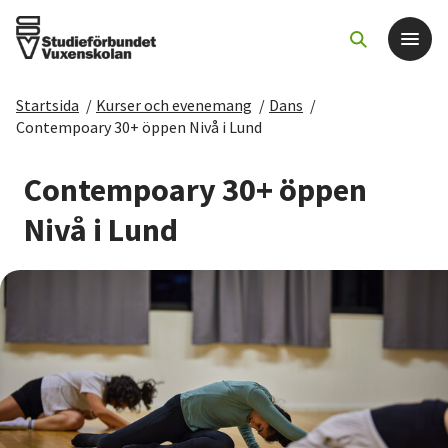
Startsida
/
Kurser och evenemang
/
Dans
/
Det här gör vi
Contempoary 30+ öppen Nivå i Lund
För dig som
Contempoary 30+ öppen
Nivå i Lund
Sök kurser och evenemang
Om SV
Starta studiecirkel
Cirkelledare