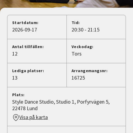
Nyheter
Avdelningar
Startdatum:
Tid:
2026-09-17
20:30 - 21:15
Lyssna
Antal tillfällen:
Veckodag:
12
Tors
Lediga platser:
Arrangemangsnr:
13
16725
Plats:
Style Dance Studio, Studio 1, Porfyrvägen 5,
22478 Lund
Visa på karta