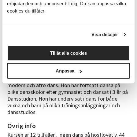
erbjudanden och annonser till dig. Du kan anpassa vilka
Innehåll
cookies du tillåter.
Varje lektion arbetar vi med uppvärmning,
diagonalövningar, koreografi. Fokus ligger på att
stärka och förbättra kroppsuppfattning,
Visa detaljer
rumsuppfattning, gunget i kroppen, rytm,
musikalitet, danssteg, hitta viben och rörelseglädje.
Tillåt alla cookies
Om kursledaren
Kursen leds av Hanna som har dansat sen hon var 6
Anpassa
år gammal. Gick Musikallinjen på Kulturama
gymnasiet i Stockholm. Hennes specialstilar är jazz,
modern och afro dans. Hon har fortsatt dansa på
olika dansskolor efter gymnasiet och dansat i 3 år på
Dansstudion. Hon har undervisat i dans för både
vuxna och barn på olika träningsanläggningar och
dansstudios.
Övrig info
Kursen är 12 tillfällen. Ingen dans på höstlovet v. 44