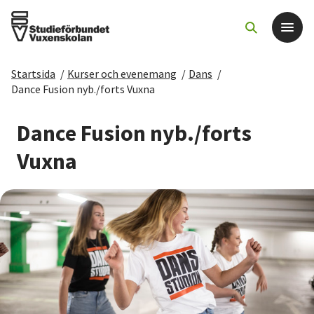
Startsida
/
Kurser och evenemang
/
Dans
/
Det här gör vi
Dance Fusion nyb./forts Vuxna
För dig som
Dance Fusion nyb./forts
Vuxna
Sök kurser och evenemang
Om SV
Starta studiecirkel
Cirkelledare