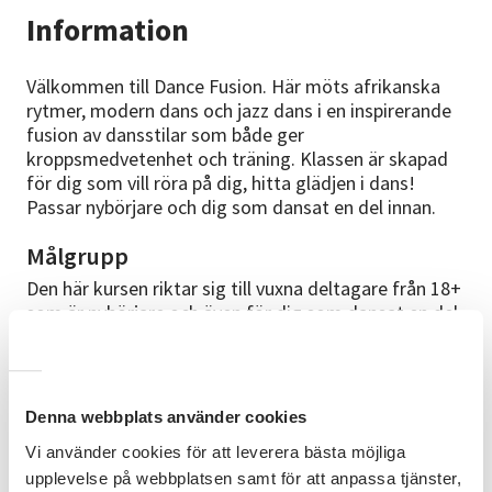
Information
Välkommen till Dance Fusion. Här möts afrikanska
rytmer, modern dans och jazz dans i en inspirerande
fusion av dansstilar som både ger
kroppsmedvetenhet och träning. Klassen är skapad
för dig som vill röra på dig, hitta glädjen i dans!
Passar nybörjare och dig som dansat en del innan.
Målgrupp
Den här kursen riktar sig till vuxna deltagare från 18+
som är nybörjare och även för dig som dansat en del
innan.
Mål
Efter avslutad kurs har deltagaren fått bättre
Denna webbplats använder cookies
kroppskontroll, rumsuppfattning, lärt sig vissa grund
Vi använder cookies för att leverera bästa möjliga
steg inom jazz, modern och afro dans.
upplevelse på webbplatsen samt för att anpassa tjänster,