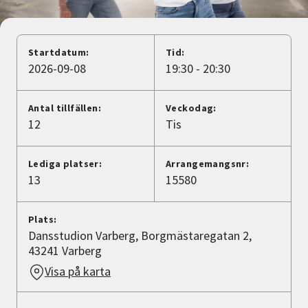
Nyheter
Avdelningar
Startdatum:
Tid:
2026-09-08
19:30 - 20:30
Lyssna
Antal tillfällen:
Veckodag:
12
Tis
Lediga platser:
Arrangemangsnr:
13
15580
Plats:
Dansstudion Varberg, Borgmästaregatan 2,
43241 Varberg
Visa på karta