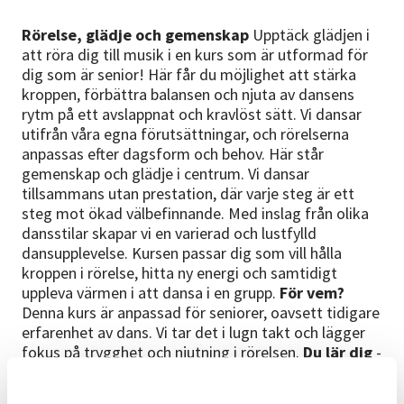
Rörelse, glädje och gemenskap
Upptäck glädjen i
att röra dig till musik i en kurs som är utformad för
dig som är senior! Här får du möjlighet att stärka
kroppen, förbättra balansen och njuta av dansens
rytm på ett avslappnat och kravlöst sätt. Vi dansar
utifrån våra egna förutsättningar, och rörelserna
anpassas efter dagsform och behov. Här står
gemenskap och glädje i centrum. Vi dansar
tillsammans utan prestation, där varje steg är ett
steg mot ökad välbefinnande. Med inslag från olika
dansstilar skapar vi en varierad och lustfylld
dansupplevelse. Kursen passar dig som vill hålla
kroppen i rörelse, hitta ny energi och samtidigt
uppleva värmen i att dansa i en grupp.
För vem?
Denna kurs är anpassad för seniorer, oavsett tidigare
erfarenhet av dans. Vi tar det i lugn takt och lägger
fokus på trygghet och njutning i rörelsen.
Du lär dig
-
Grundläggande danssteg och rytm -
Kroppsmedvetenhet och balans - Smidighet och