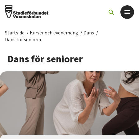
Startsida
/
Kurser och evenemang
/
Dans
/
Det här gör vi
Dans för seniorer
För dig som
Dans för seniorer
Sök kurser och evenemang
Om SV
Starta studiecirkel
Cirkelledare