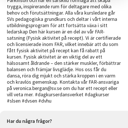
Parkinson och har en särskild förmåga att skapa
trygga, inspirerande rum för deltagare med olika
behov och förutsättningar. Alla våra kursledare går
SVs pedagogiska grundkurs och deltar i vårt interna
utbildningsprogram för att fortsätta växa i sitt
ledarskap Den här kursen är en del av vår FAR-
satsning (Fysisk aktivitet på recept). Vi är certifierade
och licensierade inom FAR, vilket innebär att du som
fått fysisk aktivitet på recept kan få rabatt på
kursen. Fysisk aktivitet är en viktig del av ett
hälsosamt åldrande – den stärker muskler, förbättrar
balansen och främjar livsglädje. Hos oss får du
dansa, röra dig mjukt och stärka kroppen i en varm
och kravlös gemenskap. Kontakta vår FAR-ansvariga
på veronica.bergan@sv.se om du har ett recept eller
vill veta mer. #dagkurserdansverket #dagkurser
#slsen #dvsen #dvhu
Har du några frågor?