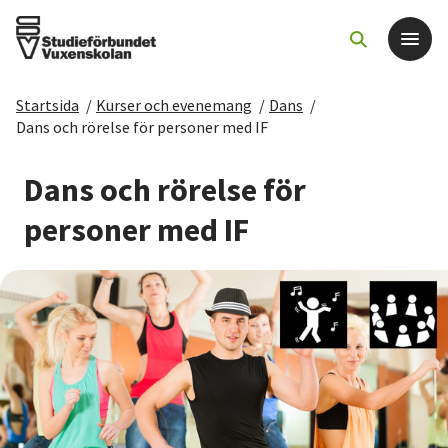
Startsida
/
Kurser och evenemang
/
Dans
/
Det här gör vi
Dans och rörelse för personer med IF
För dig som
Dans och rörelse för
personer med IF
Sök kurser och evenemang
Om SV
Starta studiecirkel
Cirkelledare