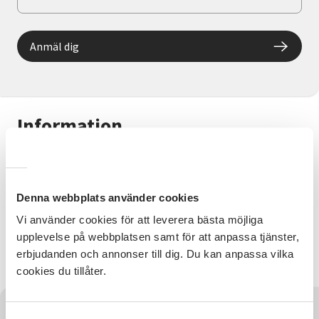
Anmäl dig
Information
Vi dansar fritt tillsammans. Vi övar på olika dansstilar
och tränar koordination och rytm. Vi dansar zumba
dans
Denna webbplats använder cookies
Vi använder cookies för att leverera bästa möjliga
Kontaktperson
upplevelse på webbplatsen samt för att anpassa tjänster,
Cecilia Beltramo 070-738 23 62
erbjudanden och annonser till dig. Du kan anpassa vilka
cecilia.beltramo@sv.se
cookies du tillåter.
Har du några frågor?