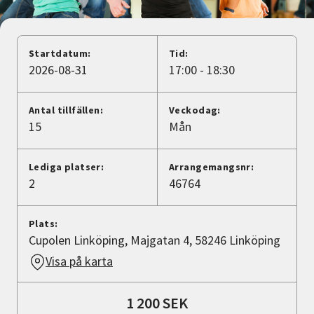
Nyheter
Avdelningar
Startdatum:
Tid:
2026-08-31
17:00 - 18:30
Lyssna
Antal tillfällen:
Veckodag:
15
Mån
Lediga platser:
Arrangemangsnr:
2
46764
Plats:
Cupolen Linköping, Majgatan 4, 58246 Linköping
Visa på karta
1 200 SEK