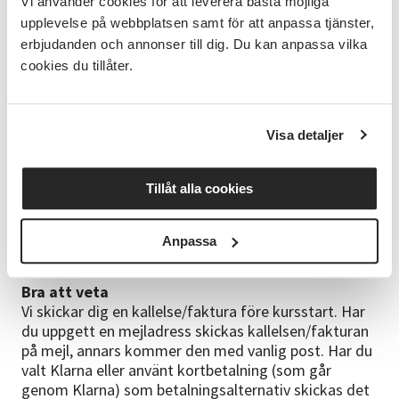
Vi använder cookies för att leverera bästa möjliga
Du som älskar att dansa, kravlöst, lättsamt och i
upplevelse på webbplatsen samt för att anpassa tjänster,
lagom tempo!
erbjudanden och annonser till dig. Du kan anpassa vilka
Kursinnehåll
cookies du tillåter.
Varje kurstillfälle innebär kravlös dansglädje med
olika dansstilar som linedance, latinska rytmer och
disco.
Visa detaljer
Tag med
Ha gärna inneskor och bekväma kläder.
Tillåt alla cookies
Kursledare
Kerstin Carlsson, hälsoinspiratör och
Anpassa
Linedanceinstruktör Marie Lander, Dansinstruktör
Bra att veta
Vi skickar dig en kallelse/faktura före kursstart. Har
du uppgett en mejladress skickas kallelsen/fakturan
på mejl, annars kommer den med vanlig post. Har du
valt Klarna eller använt kortbetalning (som går
genom Klarna) som betalningsalternativ skickas det