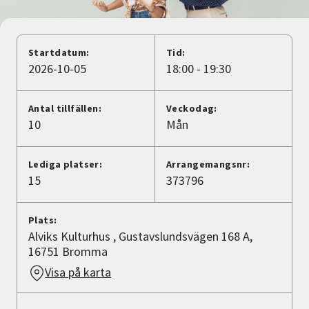
Nyheter
Avdelningar
Startdatum:
Tid:
2026-10-05
18:00 - 19:30
Lyssna
Antal tillfällen:
Veckodag:
10
Mån
Lediga platser:
Arrangemangsnr:
15
373796
Plats:
Alviks Kulturhus , Gustavslundsvägen 168 A,
16751 Bromma
Visa på karta