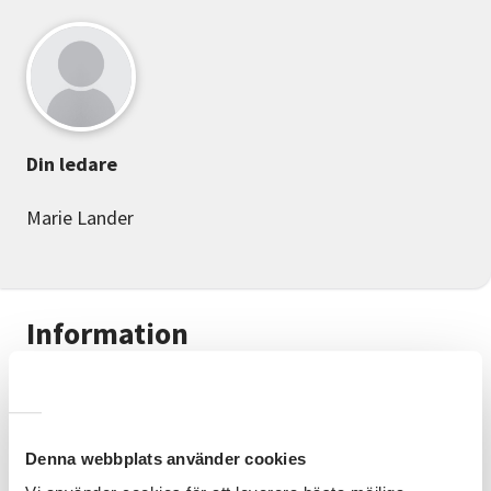
Din ledare
Marie Lander
Information
Dansglädje med Kerstin och Marie
! Dansglädje
innebär att du tillsammans med andra dansar för att
främja hälsan och öka livskvaliteten.
Denna webbplats använder cookies
Målgrupp