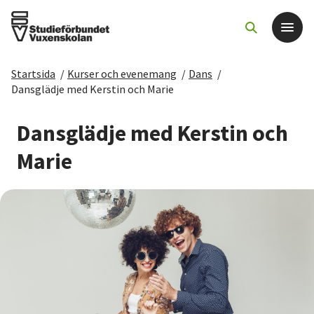
Startsida
/
Kurser och evenemang
/
Dans
/
Det här gör vi
Dansglädje med Kerstin och Marie
För dig som
Dansglädje med Kerstin och
Marie
Sök kurser och evenemang
Om SV
Starta studiecirkel
Cirkelledare