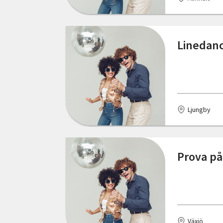
Oskarshamn
Partille
Linedanc
Piteå
Ryd
Rävlanda
Ljungby
Sandviken
Sigtuna
Prova p
Skarpnäck
Sollentuna
Stockholm
Växjö