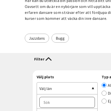
Här kan du utveckla din passion och hitta ditt un
Oavsett om du är en nybörjare som vill upptäcka 
erfaren dansare som strävar efter att fördjupa di
kurser som kommer att väcka din inre dansare.
Jazzdans
Bugg
Filter
Välj plats
Typ 
A
Välj län
D
E
Välj ort