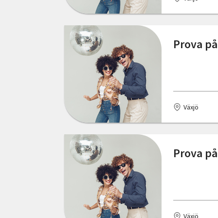
Strömsnäsbruk
Sävsjö
Prova på
Söderhamn
Söderköping
Tidaholm
Växjö
Trelleborg
Tvååker
Prova på
Uddevalla
Umeå
Uppsala
Växjö