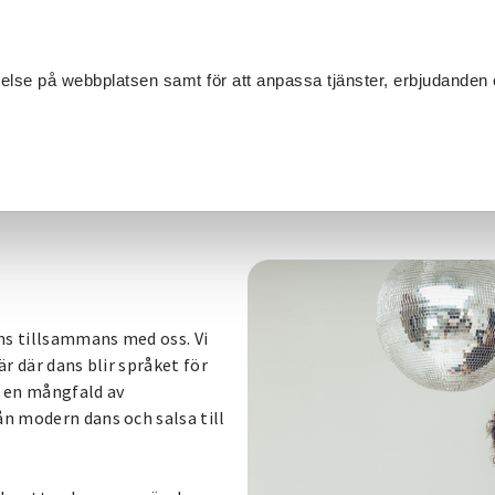
Sök
velse på webbplatsen samt för att anpassa tjänster, erbjudanden 
Om SV
Sta
MANG
ans tillsammans med oss. Vi
är där dans blir språket för
vi en mångfald av
ån modern dans och salsa till