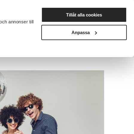
Lyssna
Tillåt alla cookies
och annonser till
rta studiecirkel
Cirkelledare
Nyheter
Avdelningar
Anpassa