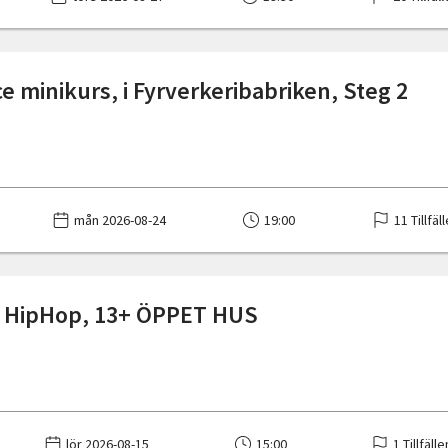
e minikurs, i Fyrverkeribabriken, Steg 2
mån 2026-08-24
19:00
11 Tillfäl
å HipHop, 13+ ÖPPET HUS
lör 2026-08-15
15:00
1 Tillfälle