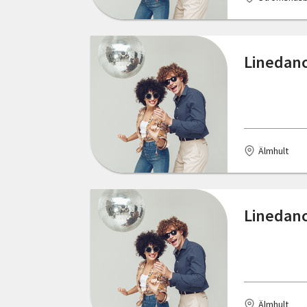
Linköping
Ljungby
Linedanc
Ljungsbro
Lund
Madängsholm
Älmhult
Malmö
Mullsjö
Linedanc
Märsta
Nacka
Nybro
Nässjö
Älmhult