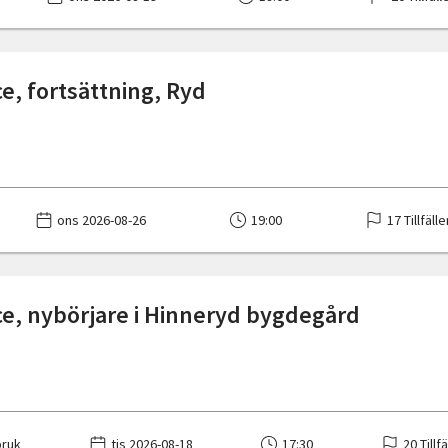
e, fortsättning, Ryd
ons 2026-08-26
19:00
17 Tillfälle
e, nybörjare i Hinneryd bygdegård
ruk
tis 2026-08-18
17:30
20 Tillf