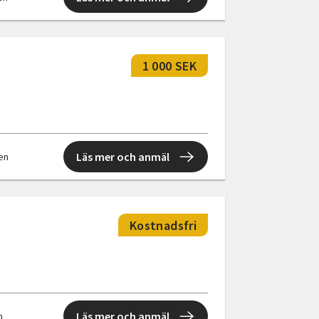
1 000 SEK
Läs mer och anmäl
len
Kostnadsfri
Läs mer och anmäl
n