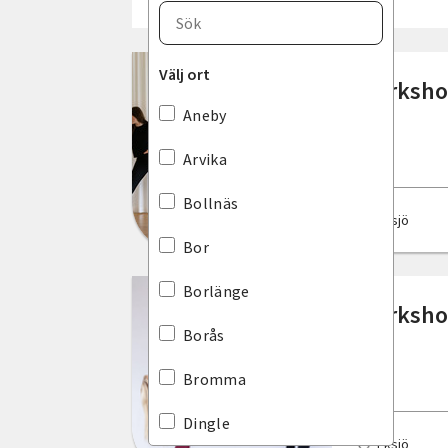
Välj län
Blekinge län
Välj ort
Workshop
Dalarnas län
Aneby
Gotlands län
Arvika
Gävleborgs län
Bollnäs
Eksjö
Hallands län
Bor
Jämtlands län
Borlänge
Worksho
Jönköpings län
Borås
Kalmar län
Bromma
Kronobergs län
Dingle
Eksjö