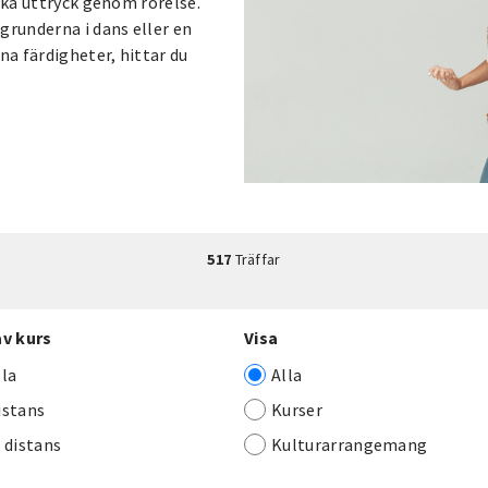
ika uttryck genom rörelse.
grunderna i dans eller en
na färdigheter, hittar du
517
Träffar
av kurs
Visa
lla
Alla
istans
Kurser
j distans
Kulturarrangemang