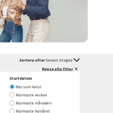
Sortera efter
Senast inlagda
Rensa alla filter
Startdatum
När som helst
Närmaste veckan
Närmaste månaden
Närmaste halvåret