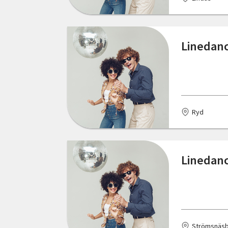
Hallsberg
Östergötlands län
Halmstad
Linedanc
Henån
Huddinge
Hunnebostrand
Ryd
Jönköping
Kristianstad
Linedanc
Kungsbacka
Kungälv
Lindås
Strömsnäsb