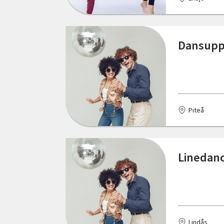
Norrbottens län
Ekerö
Skåne län
Eksjö
Dansupp
Stockholms län
Ellös
Södermanlands län
Emmaboda
Uppsala län
Eskilstuna
Piteå
Värmlands län
Falkenberg
Västerbottens län
Gränna
Linedanc
Västernorrlands län
Gustafs
Västmanlands län
Gävle
Västra Götalands län
Göteborg
Örebro län
Lindås