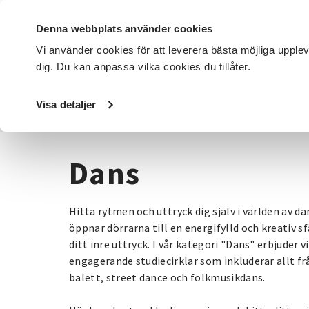
Denna webbplats använder cookies
Vi använder cookies för att leverera bästa möjliga upple
dig. Du kan anpassa vilka cookies du tillåter.
DET HÄR GÖR VI
FÖR DIG SOM
SÖK KURSER OCH EVENE
Visa detaljer
Startsida
/
Kurser och evenemang
/
Dans
Dans
Hitta rytmen och uttryck dig själv i världen av d
öppnar dörrarna till en energifylld och kreativ sf
ditt inre uttryck. I vår kategori "Dans" erbjuder 
engagerande studiecirklar som inkluderar allt fr
balett, street dance och folkmusikdans.