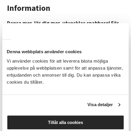
Information
Dansa mer, lär dig mer, utvecklas snabbare! För
dig som vill satsa lite extra på dansen.
Denna webbplats använder cookies
Jazz/showdanslinjerna är tänka för de elever som vill
satsa mer på dansen och utvecklas snabbare, och de
Vi använder cookies för att leverera bästa möjliga
innebär flera danslektioner varje vecka. Du möter här
upplevelse på webbplatsen samt för att anpassa tjänster,
olika lärare och stilar och breddar därmed dina
erbjudanden och annonser till dig. Du kan anpassa vilka
danskunskaper.
cookies du tillåter.
Terminsinformation
Visa detaljer
Höstlov v. 44, den 26/10-1/11
Tillåt alla cookies
Uppvisning lördagen den 6 december.