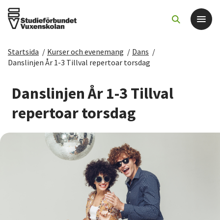
Startsida
/
Kurser och evenemang
/
Dans
/
Det här gör vi
Danslinjen År 1-3 Tillval repertoar torsdag
För dig som
Danslinjen År 1-3 Tillval
repertoar torsdag
Sök kurser och evenemang
Om SV
Starta studiecirkel
Cirkelledare