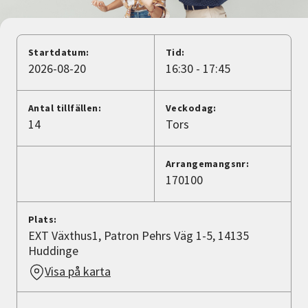
Nyheter
Avdelningar
Startdatum:
Tid:
2026-08-20
16:30 - 17:45
Lyssna
Antal tillfällen:
Veckodag:
14
Tors
Arrangemangsnr:
170100
Plats:
EXT Växthus1, Patron Pehrs Väg 1-5, 14135
Huddinge
Visa på karta