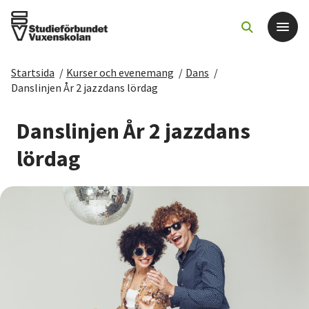
Startsida
/
Kurser och evenemang
/
Dans
/
Det här gör vi
Danslinjen År 2 jazzdans lördag
För dig som
Danslinjen År 2 jazzdans
lördag
Sök kurser och evenemang
Om SV
Starta studiecirkel
Cirkelledare