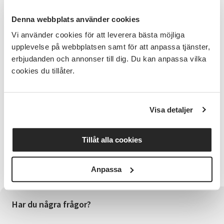
Denna webbplats använder cookies
Terminsinformation
Vi använder cookies för att leverera bästa möjliga
upplevelse på webbplatsen samt för att anpassa tjänster,
Höstlov v. 44, den 26/10-1/11
erbjudanden och annonser till dig. Du kan anpassa vilka
cookies du tillåter.
Dansuppvisning den 6 december.
Visa detaljer
För vem?
Jazz/showdanslinjerna finns på olika nivåer och för
Tillåt alla cookies
elever födda 2005-2015. Det är intagningsprov till
linjerna i maj, eventuella restplatser fylls i augusti och
i januari.
Anpassa
Har du några frågor?