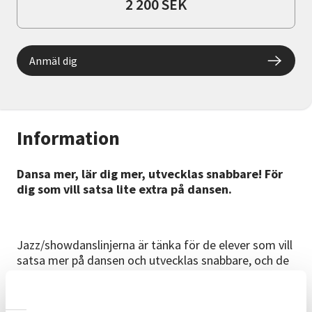
2 200 SEK
Anmäl dig
Information
Dansa mer, lär dig mer, utvecklas snabbare! För
dig som vill satsa lite extra på dansen.
Jazz/showdanslinjerna är tänka för de elever som vill
satsa mer på dansen och utvecklas snabbare, och de
innebär flera danslektioner varje vecka. Du möter här
olika lärare och stilar och breddar därmed dina
danskunskaper.