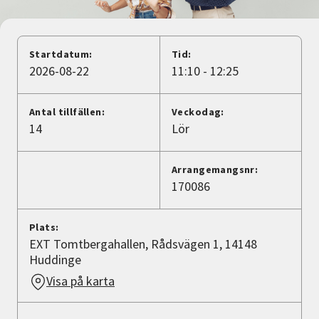
Nyheter
Avdelningar
Startdatum:
Tid:
2026-08-22
11:10 - 12:25
Lyssna
Antal tillfällen:
Veckodag:
14
Lör
Arrangemangsnr:
170086
Plats:
EXT Tomtbergahallen, Rådsvägen 1, 14148
Huddinge
Visa på karta