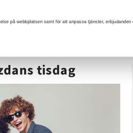
Sök
velse på webbplatsen samt för att anpassa tjänster, erbjudanden 
Om SV
Sta
MANG
 2 jazzdans tisdag
zzdans tisdag