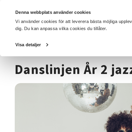
Denna webbplats använder cookies
Vi använder cookies för att leverera bästa möjliga upple
dig. Du kan anpassa vilka cookies du tillåter.
DET HÄR GÖR VI
FÖR DIG SOM
SÖK KURSER OCH EVENE
Visa detaljer
Startsida
/
Kurser och evenemang
/
Dans
/
Danslinjen År
Danslinjen År 2 ja