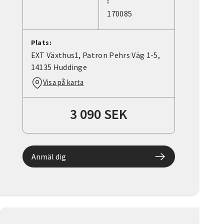
:
170085
Plats:
EXT Växthus1, Patron Pehrs Väg 1-5,
14135 Huddinge
Visa på karta
3 090 SEK
Anmäl dig