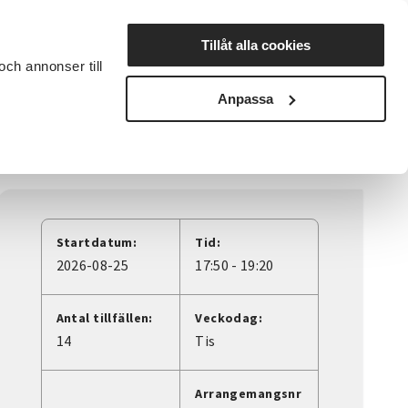
Lyssna
Tillåt alla cookies
och annonser till
rta studiecirkel
Cirkelledare
Nyheter
Avdelningar
Anpassa
Startdatum:
Tid:
2026-08-25
17:50 - 19:20
Antal tillfällen:
Veckodag:
14
Tis
Arrangemangsnr