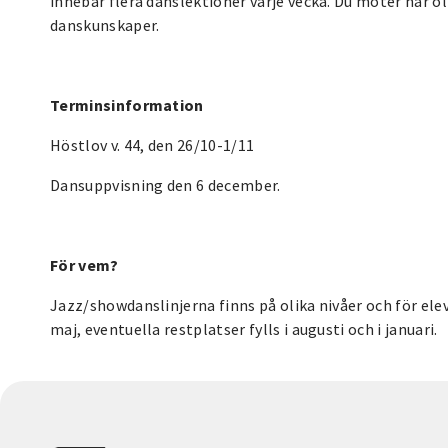
innebär flera danslektioner varje vecka. Du möter här ol
danskunskaper.
Terminsinformation
Höstlov v. 44, den 26/10-1/11
Dansuppvisning den 6 december.
För vem?
Jazz/showdanslinjerna finns på olika nivåer och för elev
maj, eventuella restplatser fylls i augusti och i januari.