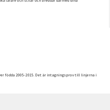
ika lärare och stilar och breddar därmed dina
er födda 2005-2015. Det är intagningsprov till linjerna i