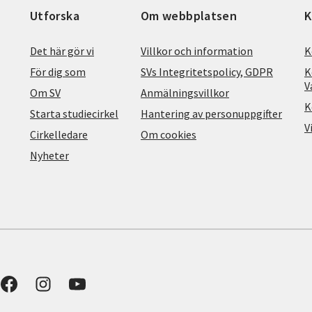
Utforska
Om webbplatsen
K
Det här gör vi
Villkor och information
K
För dig som
SVs Integritetspolicy, GDPR
K
V
Om SV
Anmälningsvillkor
K
Starta studiecirkel
Hantering av personuppgifter
V
Cirkelledare
Om cookies
Nyheter