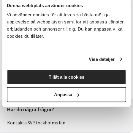
Denna webbplats använder cookies
Terminsinformation
Vi använder cookies för att leverera bästa möjliga
Höstlov v. 44, den 26/10-1/11
upplevelse på webbplatsen samt för att anpassa tjänster,
erbjudanden och annonser till dig. Du kan anpassa vilka
Uppvisning lördagen den 6 december
cookies du tillåter.
För vem?
Visa detaljer
Jazz/showdanslinjerna finns på olika nivåer och för
elever födda 2005-2015. Det är intagningsprov till
Tillåt alla cookies
linjerna i maj, eventuella restplatser fylls i augusti och
i januari.
Anpassa
Har du några frågor?
Kontakta SV Stockholms län