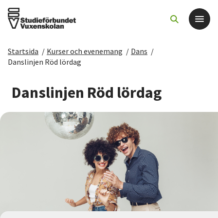
Startsida
/
Kurser och evenemang
/
Dans
/
Det här gör vi
Danslinjen Röd lördag
För dig som
Danslinjen Röd lördag
Sök kurser och evenemang
Om SV
Starta studiecirkel
Cirkelledare