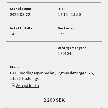
Nyheter
Startdatum:
Tid:
2026-08-22
12:15 - 13:30
Avdelningar
Antal tillfällen:
Veckodag:
14
Lör
Lyssna
Arrangemangsnr:
170104
Plats:
EXT Huddingegymnasiet, Gymnasietorget 1-5,
14185 Huddinge
Visa på karta
2 200 SEK