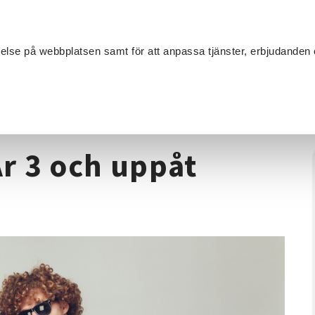
Sök
velse på webbplatsen samt för att anpassa tjänster, erbjudanden 
Om SV
Sta
MANG
llval År 3 och uppåt Repertoar tisdag
År 3 och uppåt