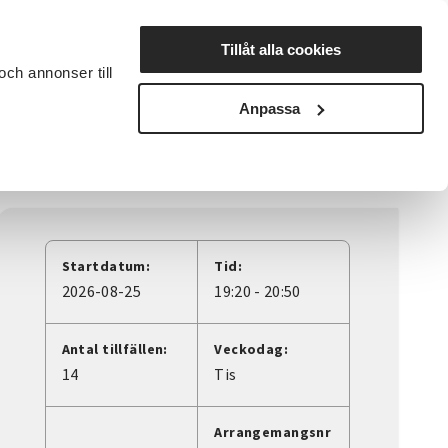
Lyssna
Tillåt alla cookies
och annonser till
rta studiecirkel
Cirkelledare
Nyheter
Avdelningar
Anpassa
Startdatum:
Tid:
2026-08-25
19:20 - 20:50
Antal tillfällen:
Veckodag:
14
Tis
Arrangemangsnr