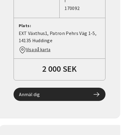
:
170092
Plats:
EXT Växthus1, Patron Pehrs Väg 1-5,
14135 Huddinge
Visa på karta
2 000 SEK
Anmäl dig