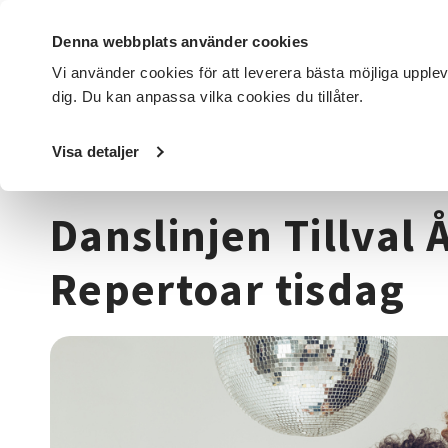
Denna webbplats använder cookies
Vi använder cookies för att leverera bästa möjliga upple
dig. Du kan anpassa vilka cookies du tillåter.
DET HÄR GÖR VI
FÖR DIG SOM
SÖK KURSER OCH EVENE
Visa detaljer
Startsida
/
Kurser och evenemang
/
Dans
/
Danslinjen Ti
Danslinjen Tillval 
Repertoar tisdag