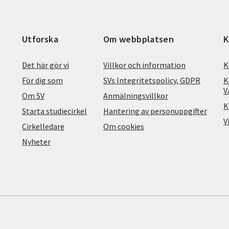
Utforska
Om webbplatsen
K
Det här gör vi
Villkor och information
K
För dig som
SVs Integritetspolicy, GDPR
K
V
Om SV
Anmälningsvillkor
K
Starta studiecirkel
Hantering av personuppgifter
V
Cirkelledare
Om cookies
Nyheter