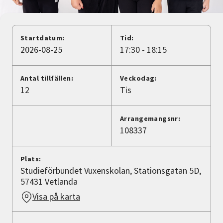
Nyheter
Avdelningar
Startdatum:
Tid:
2026-08-25
17:30 - 18:15
Lyssna
Antal tillfällen:
Veckodag:
12
Tis
Arrangemangsnr:
108337
Plats:
Studieförbundet Vuxenskolan, Stationsgatan 5D,
57431 Vetlanda
Visa på karta