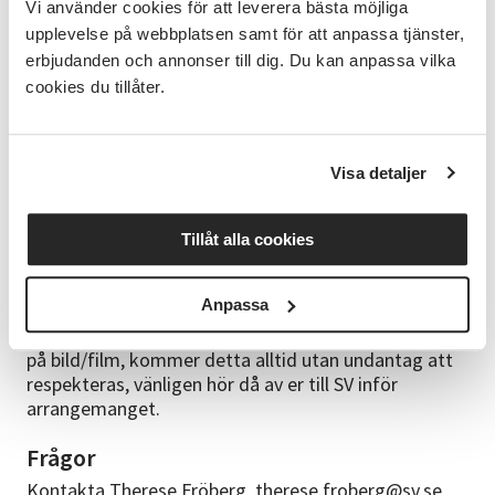
Vi använder cookies för att leverera bästa möjliga
Alla kursstarter är preliminära. Du får en kallelse till
kursen med definitivt startdatum cirka en vecka
upplevelse på webbplatsen samt för att anpassa tjänster,
innan kursstart. Har du uppgett en mejladress
erbjudanden och annonser till dig. Du kan anpassa vilka
skickas kallelsen på mejl, annars kommer den med
cookies du tillåter.
vanlig post. För fullständiga anmälningsvillkor
hänvisas till www.sv.se
Visa detaljer
GDPR
Härmed informerar vi dig som vårdnadshavare om
att vi ibland fotar/filmar vår verksamhet för att
Tillåt alla cookies
informera om och visa upp för andra. Bilder/filmer
kan komma att publiceras på SV:s hemsida,
Anpassa
Facebook, Instagram, i verksamhetsberättelse eller
skickas till tidningen. Om ert barn inte får vara med
på bild/film, kommer detta alltid utan undantag att
respekteras, vänligen hör då av er till SV inför
arrangemanget.
Frågor
Kontakta Therese Fröberg, therese.froberg@sv.se