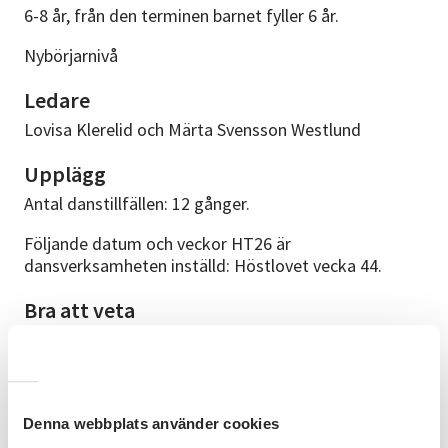
6-8 år, från den terminen barnet fyller 6 år.
Nybörjarnivå
Ledare
Lovisa Klerelid och Märta Svensson Westlund
Upplägg
Antal danstillfällen: 12 gånger.
Följande datum och veckor HT26 är
dansverksamheten inställd: Höstlovet vecka 44.
Bra att veta
Danssalen ligger i våra lokaler på Stationsgatan 5 D.
Bekväma kläder att röra sig i, barfota eller någon typ
av danssko. Ta gärna med vattenflaska.
Anmälningsvillkor
Denna webbplats använder cookies