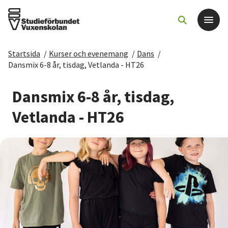
Startsida
/
Kurser och evenemang
/
Dans
/
Det här gör vi
Dansmix 6-8 år, tisdag, Vetlanda - HT26
För dig som
Dansmix 6-8 år, tisdag,
Vetlanda - HT26
Sök kurser och evenemang
Om SV
Starta studiecirkel
Cirkelledare