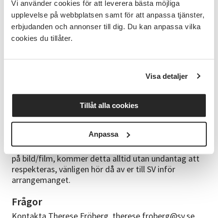
Vi använder cookies för att leverera bästa möjliga
Alla kursstarter är preliminära. Du får en kallelse till
kursen med definitivt startdatum cirka en vecka
upplevelse på webbplatsen samt för att anpassa tjänster,
innan kursstart. Har du uppgett en mejladress
erbjudanden och annonser till dig. Du kan anpassa vilka
skickas kallelsen på mejl, annars kommer den med
cookies du tillåter.
vanlig post. För fullständiga anmälningsvillkor
hänvisas till www.sv.se
Visa detaljer
GDPR
Härmed informerar vi dig som vårdnadshavare om
att vi ibland fotar/filmar vår verksamhet för att
Tillåt alla cookies
informera om och visa upp för andra. Bilder/filmer
kan komma att publiceras på SV:s hemsida,
Anpassa
Facebook, Instagram, i verksamhetsberättelse eller
skickas till tidningen. Om ert barn inte får vara med
på bild/film, kommer detta alltid utan undantag att
respekteras, vänligen hör då av er till SV inför
arrangemanget.
Frågor
Kontakta Therese Fröberg, therese.froberg@sv.se