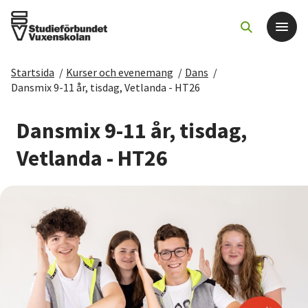
Startsida
/
Kurser och evenemang
/
Dans
/
Det här gör vi
Dansmix 9-11 år, tisdag, Vetlanda - HT26
För dig som
Dansmix 9-11 år, tisdag,
Vetlanda - HT26
Sök kurser och evenemang
Om SV
Starta studiecirkel
Cirkelledare