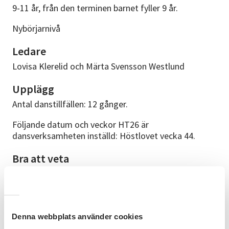
9-11 år, från den terminen barnet fyller 9 år.
Nybörjarnivå
Ledare
Lovisa Klerelid och Märta Svensson Westlund
Upplägg
Antal danstillfällen: 12 gånger.
Följande datum och veckor HT26 är
dansverksamheten inställd: Höstlovet vecka 44.
Bra att veta
Danssalen ligger i våra lokaler på Stationsgatan 5 D.
Bekväma kläder att röra sig i, barfota eller någon typ
av danssko. Ta gärna med vattenflaska.
Anmälningsvillkor
Denna webbplats använder cookies