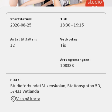
Nyheter
Avdelningar
Startdatum:
Tid:
2026-08-25
18:30 - 19:15
Lyssna
Antal tillfällen:
Veckodag:
12
Tis
Arrangemangsnr:
108338
Plats:
Studieförbundet Vuxenskolan, Stationsgatan 5D,
57431 Vetlanda
Visa på karta