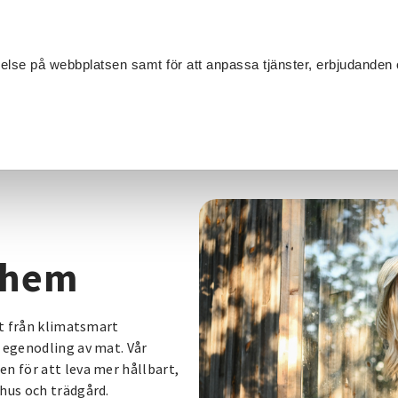
Sök
velse på webbplatsen samt för att anpassa tjänster, erbjudanden 
Om SV
Sta
MANG
 hem
lt från klimatsmart
 egenodling av mat. Vår
n för att leva mer hållbart,
hus och trädgård.