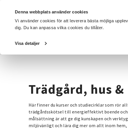
Denna webbplats använder cookies
Vi använder cookies för att leverera bästa möjliga upple
dig. Du kan anpassa vilka cookies du tillåter.
DET HÄR GÖR VI
FÖR DIG SOM
SÖK KURSER OCH EVENE
Visa detaljer
Startsida
/
Kurser och evenemang
/
Trädgård, hus & hem
Trädgård, hus &
Här finner du kurser och studiecirklar som rör al
trädgårdsskötsel till energieffektivt boende och
målsättning är att ge dig kunskapen och verktyge
miljövänligt och lära dig mer om allt inom hem, 