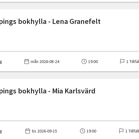
ings bokhylla - Lena Granefelt
g
mån 2026-08-24
19:00
1 Tillfä
ings bokhylla - Mia Karlsvärd
g
tis 2026-09-15
19:00
1 Tillfä