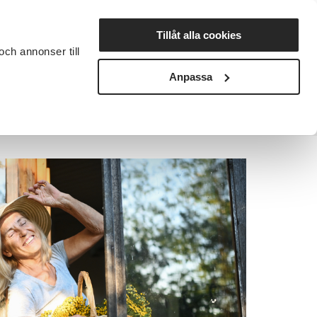
Lyssna
Tillåt alla cookies
och annonser till
rta studiecirkel
Cirkelledare
Nyheter
Avdelningar
Anpassa