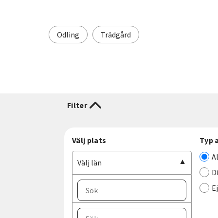
Odling
Trädgård
Filter
Välj plats
Typ 
A
Välj län
D
E
Välj ort
Välj län