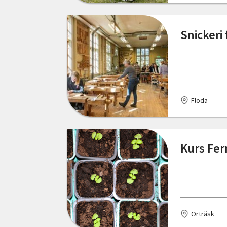
Mölndal
Snickeri
Norrköping
Nybro
Nyköping
Floda
Offerdal
Olofström
Kurs Fer
Rimforsa
Ronneby
Rättvik
Sollebrunn
Örträsk