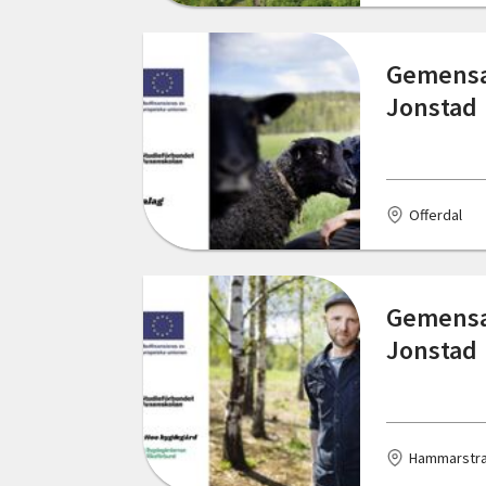
Trelleborg
Trensum
Gemensam
Jonstad
Trollhättan
Tvååker
Tyresö
Offerdal
Vallentuna
Varberg
Gemensam
Vemdalen
Jonstad
Vislanda
Väröbacka
Hammarstr