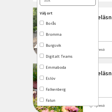
Blekinge län
Välj ort
Föreläsn
Dalarnas län
Borås
Gotlands län
Bromma
Gävleborgs län
Burgsvik
Tyresö
Hallands län
Digitalt Teams
Jämtlands län
Emmaboda
Föreläsn
Jönköpings län
Eslöv
Kalmar län
Falkenberg
Kronobergs län
Falun
Tyresö
Norrbottens län
Floda