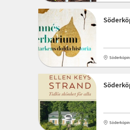
Sollefteå
Solna
Söderköp
Stockholm
Sundsvall
Svalöv
Söderköpin
Svenstavik
Söderköping
Söderköp
Sölvesborg
Tingsryd
Tranås
Söderköpin