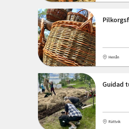
Östergötlands län
Kinna
Pilkorgs
Kungsbacka
Laxå
Lilla Edet
Henån
Linköping
Linneryd
Guidad tu
Lit
Malmö
Mariestad
Rättvik
Mullsjö