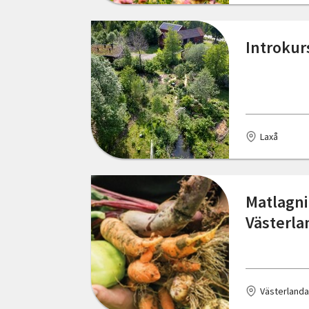
Skåne län
Halmstad
Introkur
Stockholms län
Hammarstrand
Södermanlands län
Haparanda
Uppsala län
Henån
Laxå
Värmlands län
Hultsfred
Västerbottens län
Härnösand
Matlagni
Västernorrlands län
Härryda
Västerla
Västmanlands län
Höör
Västra Götalands län
Karlshamn
Örebro län
Västerlanda
Karlskrona