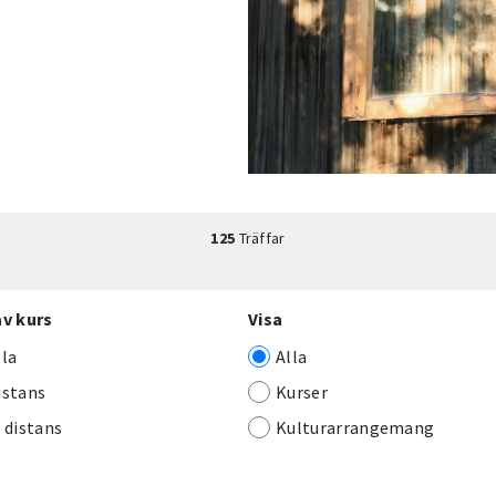
125
Träffar
av kurs
Visa
lla
Alla
istans
Kurser
j distans
Kulturarrangemang