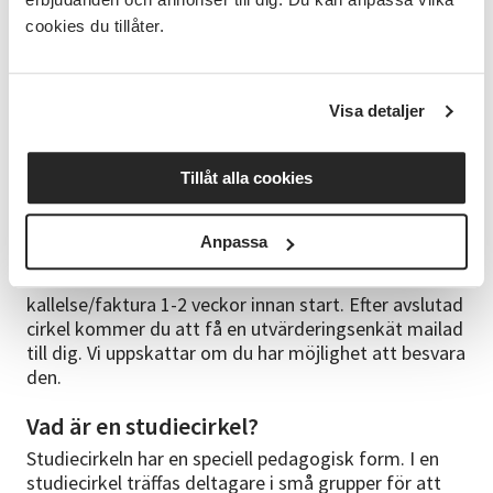
cookies du tillåter.
Välkommen till oss i Tossene!
Anmälningsinformation
Studiecirkeln startar vid 12 anmälda deltagare. Om
Visa detaljer
inget datum är utsatt startar cirkeln så fort vi har
tillräckligt många anmälda. Anges datum är detta
Tillåt alla cookies
preliminärt och kan bli framflyttat om vi behöver få
in fler anmälningar. Observera att vi regelrätt inte
skickar någon bekräftelse på anmälan via e-post
Anpassa
direkt efter anmälan, annat än det autosvar du får
om att din anmälan är skickad. Vi skickar
kallelse/faktura 1-2 veckor innan start. Efter avslutad
cirkel kommer du att få en utvärderingsenkät mailad
till dig. Vi uppskattar om du har möjlighet att besvara
den.
Vad är en studiecirkel?
Studiecirkeln har en speciell pedagogisk form. I en
studiecirkel träffas deltagare i små grupper för att