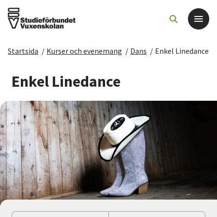
Startsida
/
Kurser och evenemang
/
Dans
/
Enkel Linedance
Det här gör vi
Enkel Linedance
För dig som
Sök kurser och evenemang
Om SV
Starta studiecirkel
Cirkelledare