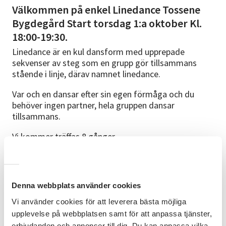
Välkommen på enkel Linedance Tossene
Bygdegård Start torsdag 1:a oktober Kl.
18:00-19:30.
Linedance är en kul dansform med upprepade
sekvenser av steg som en grupp gör tillsammans
stående i linje, därav namnet linedance.
Var och en dansar efter sin egen förmåga och du
behöver ingen partner, hela gruppen dansar
tillsammans.
Vi kommer träffas 8 gånger.
Hits, country & rock n roll “And a lot of fun” Hoppas
du vill vara med oss!
Denna webbplats använder cookies
Ledare Sophie Carling. Frågor? Ring 0730-57 67 22
Vi använder cookies för att leverera bästa möjliga
Allt som behövs är bra skor, oömma kläder och
upplevelse på webbplatsen samt för att anpassa tjänster,
vattenflaska.
erbjudanden och annonser till dig. Du kan anpassa vilka