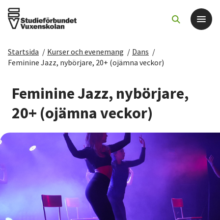
Startsida
/
Kurser och evenemang
/
Dans
/
Det här gör vi
Feminine Jazz, nybörjare, 20+ (ojämna veckor)
För dig som
Feminine Jazz, nybörjare,
20+ (ojämna veckor)
Sök kurser och evenemang
Om SV
Starta studiecirkel
Cirkelledare