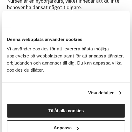
Kursen är en nybörjarkurs, vilket innebär att du inte
behöver ha dansat något tidigare.
Målgrupp
Denna webbplats använder cookies
Vuxna från 20 år.
Vi använder cookies för att leverera bästa möjliga
upplevelse på webbplatsen samt för att anpassa tjänster,
erbjudanden och annonser till dig. Du kan anpassa vilka
Bra att veta
cookies du tillåter.
Kursen kommer att hållas varannan vecka, ojämna
veckor.
Vi är måna om att alla ska trivas i sin dansgrupp, du
Visa detaljer
har därför möjlighet att prova på första tillfället.
I deltagaravgiften ingår medlemsavgift till föreningen
Tillåt alla cookies
Dansstudion i Arvika.
Anpassa