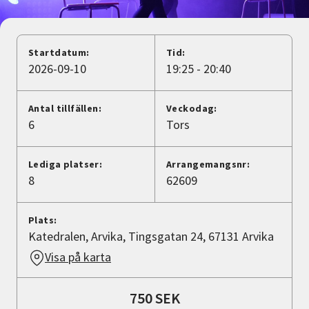
Nyheter
Avdelningar
Startdatum:
Tid:
2026-09-10
19:25 - 20:40
Lyssna
Antal tillfällen:
Veckodag:
6
Tors
Lediga platser:
Arrangemangsnr:
8
62609
Plats:
Katedralen, Arvika, Tingsgatan 24, 67131 Arvika
Visa på karta
750 SEK