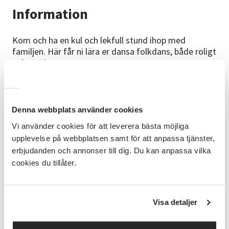
Information
Kom och ha en kul och lekfull stund ihop med
familjen. Här får ni lära er dansa folkdans, både roligt
och nyttigt.
Målgrupp
Den här kursen riktar sig till familjer med barn, från 4
Denna webbplats använder cookies
år.
Vi använder cookies för att leverera bästa möjliga
Mål
upplevelse på webbplatsen samt för att anpassa tjänster,
Efter avslutad kurs har ni som familj fått testa på
erbjudanden och annonser till dig. Du kan anpassa vilka
traditionell svensk folkdans.
cookies du tillåter.
Innehåll
Vi leker och lär oss grunderna i svensk folkdans.
Visa detaljer
Övrigt