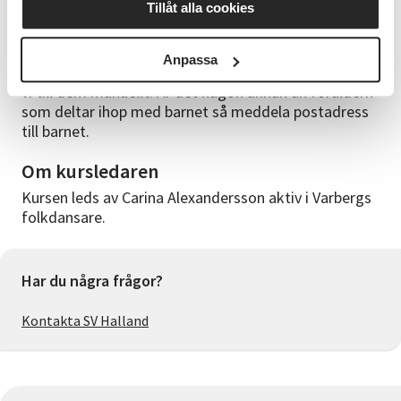
Tillåt alla cookies
Alla som deltar ska anmälas för att få en plats men vi
skickar bara 1 faktura/familj på 300kr. Lägg in
barnens namn och personnummer (alla siffror) i
Anpassa
meddelanderutan vid anmälan av förälder så lägger
vi till dem manuellt. Är det någon annan än föräldern
som deltar ihop med barnet så meddela postadress
till barnet.
Om kursledaren
Kursen leds av Carina Alexandersson aktiv i Varbergs
folkdansare.
Har du några frågor?
Kontakta SV Halland