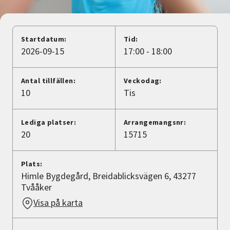
Nyheter
Avdelningar
Startdatum:
Tid:
2026-09-15
17:00 - 18:00
Lyssna
Antal tillfällen:
Veckodag:
10
Tis
Lediga platser:
Arrangemangsnr:
20
15715
Plats:
Himle Bygdegård, Breidablicksvägen 6, 43277
Tvååker
Visa på karta