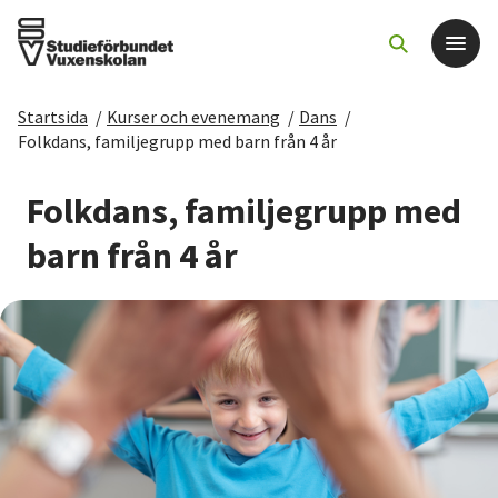
Startsida
/
Kurser och evenemang
/
Dans
/
Det här gör vi
Folkdans, familjegrupp med barn från 4 år
För dig som
Folkdans, familjegrupp med
barn från 4 år
Sök kurser och evenemang
Om SV
Starta studiecirkel
Cirkelledare