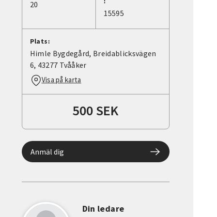
:
20
15595
Plats:
Himle Bygdegård, Breidablicksvägen
6, 43277 Tvååker
Visa på karta
500 SEK
Anmäl dig
Din ledare