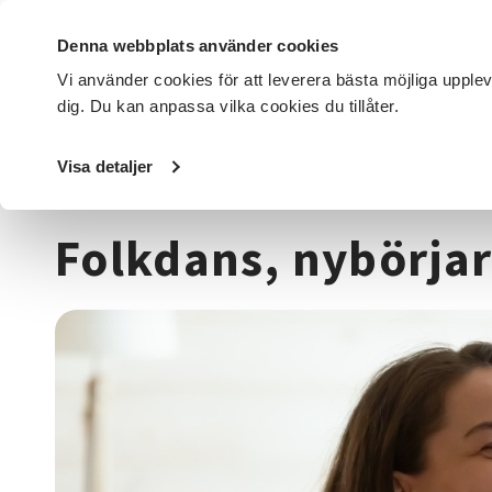
Denna webbplats använder cookies
Vi använder cookies för att leverera bästa möjliga upple
dig. Du kan anpassa vilka cookies du tillåter.
DET HÄR GÖR VI
FÖR DIG SOM
SÖK KURSER OCH EVENE
Visa detaljer
Startsida
/
Kurser och evenemang
/
Dans
/
Folkdans, nyb
Folkdans, nybörja