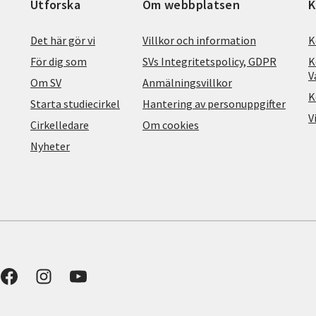
Utforska
Om webbplatsen
K
Det här gör vi
Villkor och information
K
För dig som
SVs Integritetspolicy, GDPR
K
V
Om SV
Anmälningsvillkor
K
Starta studiecirkel
Hantering av personuppgifter
V
Cirkelledare
Om cookies
Nyheter