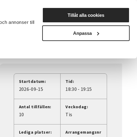
Lyssna
Tillåt alla cookies
och annonser till
rta studiecirkel
Cirkelledare
Nyheter
Avdelningar
Anpassa
Startdatum:
Tid:
2026-09-15
18:30 - 19:15
Antal tillfällen:
Veckodag:
10
Tis
Lediga platser:
Arrangemangsnr