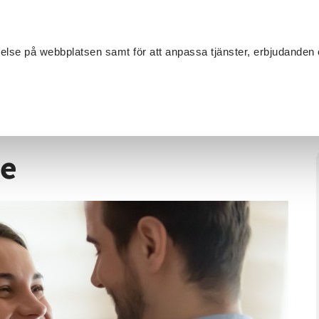
Sök
velse på webbplatsen samt för att anpassa tjänster, erbjudanden 
Om SV
Sta
MANG
örjare
re