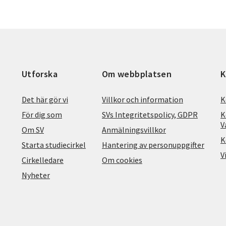
Utforska
Om webbplatsen
K
Det här gör vi
Villkor och information
K
För dig som
SVs Integritetspolicy, GDPR
K
V
Om SV
Anmälningsvillkor
K
Starta studiecirkel
Hantering av personuppgifter
V
Cirkelledare
Om cookies
Nyheter