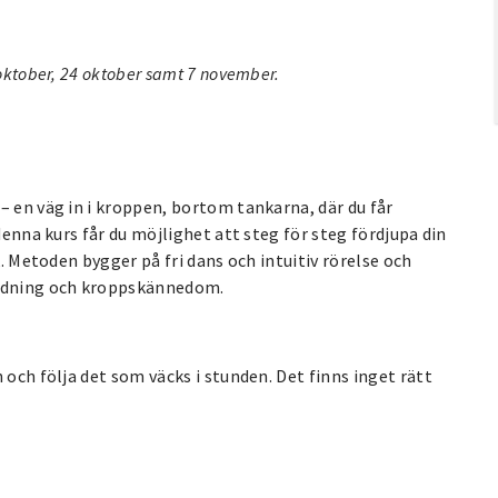
 oktober, 24 oktober samt 7 november.
– en väg in i kroppen, bortom tankarna, där du får
denna kurs får du möjlighet att steg för steg fördjupa din
k. Metoden bygger på fri dans och intuitiv rörelse och
ndning och kroppskännedom.
 och följa det som väcks i stunden. Det finns inget rätt