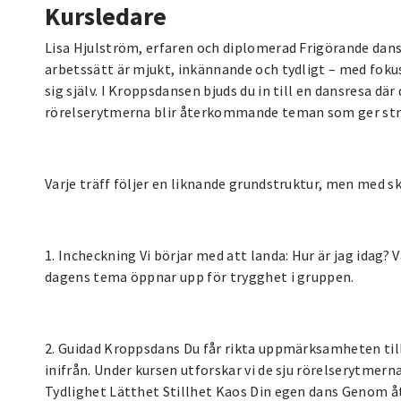
Kursledare
Lisa Hjulström, erfaren och diplomerad Frigörande dans
arbetssätt är mjukt, inkännande och tydligt – med fokus
sig själv. I Kroppsdansen bjuds du in till en dansresa dä
rörelserytmerna blir återkommande teman som ger struk
Varje träff följer en liknande grundstruktur, men med sk
1. Incheckning Vi börjar med att landa: Hur är jag idag? 
dagens tema öppnar upp för trygghet i gruppen.
2. Guidad Kroppsdans Du får rikta uppmärksamheten till
inifrån. Under kursen utforskar vi de sju rörelserytmerna
Tydlighet Lätthet Stillhet Kaos Din egen dans Genom