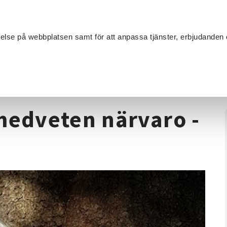
Sök
velse på webbplatsen samt för att anpassa tjänster, erbjudanden 
Om SV
Sta
MANG
ns i medveten närvaro - kortkurs
medveten närvaro -