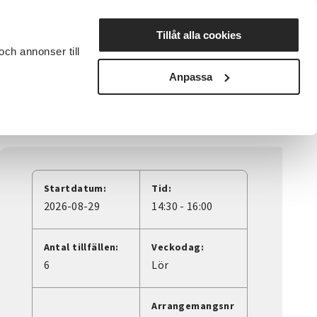
Lyssna
Tillåt alla cookies
och annonser till
rta studiecirkel
Cirkelledare
Nyheter
Avdelningar
Anpassa
Startdatum:
Tid:
2026-08-29
14:30 - 16:00
Antal tillfällen:
Veckodag:
6
Lör
Arrangemangsnr