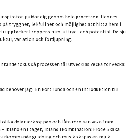
inspiratör, guidar dig genom hela processen. Hennes
 på trygghet, lekfullhet och möjlighet att hitta hem i
r du upptäcker kroppens rum, uttryck och potential. De sju
tur, variation och fördjupning.
iftande fokus så processen får utvecklas vecka för vecka:
Vad behöver jag? En kort runda och en introduktion till
 olika delar av kroppen och låta rörelsen växa fram
 – ibland en i taget, ibland i kombination: Flöde Skaka
 återkommande guidning och musik skapas en mjuk