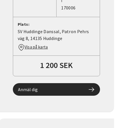
:
170006
Plats:
SV Huddinge Danssal, Patron Pehrs
väg 8, 14135 Huddinge
Visa på karta
1 200 SEK
Anmäl dig