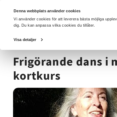
Denna webbplats använder cookies
Vi använder cookies för att leverera bästa möjliga upple
dig. Du kan anpassa vilka cookies du tillåter.
DET HÄR GÖR VI
FÖR DIG SOM
SÖK KURSER OCH EVENE
Visa detaljer
Startsida
/
Kurser och evenemang
/
Dans
/
Frigörande da
Frigörande dans i 
kortkurs